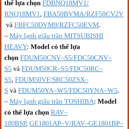
thể lựa chọn
FDBNQ18MV1/
RNQ18MV1
,
FBA50BVMA/RZF50CV2V
và
FBFC50DVM9/RZFC50EVM
.
–
Máy lạnh giấu trần MITSUBISHI
HEAVY
:
Model có thể lựa
chọn
FDUM50CNV–S5/FDC50CNV–
S5
và
FDUM50CR–S5/FDC50RC–
S5
,
FDUM50VF/SRC50ZSX–
S
và
FDUM50YA–W5/FDC50YNA–W5
.
–
Máy lạnh giấu trần TOSHIBA
:
Model
có thể lựa chọn
RAV–
180BSP
,
GE1801AP–V/RAV–GE1801BP–