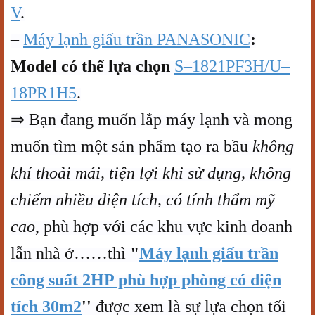
V
.
–
Máy lạnh giấu trần PANASONIC
:
Model có thể lựa chọn
S–1821PF3H/U–
18PR1H5
.
⇒ Bạn đang muốn lắp máy lạnh và mong
muốn tìm một sản phẩm tạo ra bầu
không
khí thoải mái, tiện lợi khi sử dụng, không
chiếm nhiều diện tích, có tính thẩm mỹ
cao
, phù hợp với các khu vực kinh doanh
lẫn nhà ở……thì
"
Máy lạnh giấu trần
công suất 2HP phù hợp phòng có diện
tích 30m2
''
được xem là sự lựa chọn tối