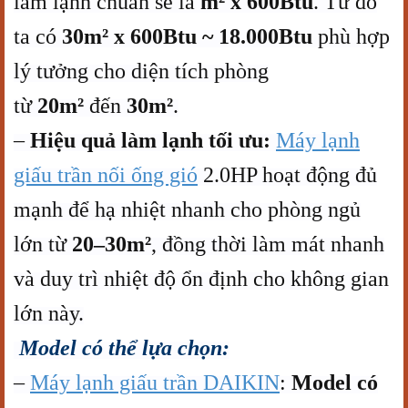
làm lạnh chuẩn sẽ là
m² x 600Btu
. Từ đó
ta có
30m² x 600Btu ~ 18.000Btu
phù hợp
lý tưởng cho diện tích phòng
từ
20m²
đến
30m²
.
–
Hiệu quả làm lạnh tối ưu:
Máy lạnh
giấu trần nối ống gió
2.0HP hoạt động đủ
mạnh để hạ nhiệt nhanh cho phòng ngủ
lớn từ
20–30m²
, đồng thời làm mát nhanh
và duy trì nhiệt độ ổn định cho không gian
lớn này.
Model có thể lựa chọn:
–
Máy lạnh giấu trần DAIKIN
:
Model có