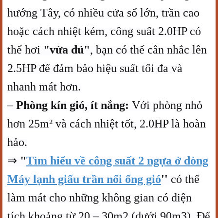
hướng Tây, có nhiều cửa sổ lớn, trần cao
hoặc cách nhiệt kém, công suất 2.0HP có
thể hơi
"vừa đủ"
, bạn có thể cân nhắc lên
2.5HP để đảm bảo hiệu suất tối đa và
nhanh mát hơn.
–
Phòng kín gió, ít nắng:
Với phòng nhỏ
hơn 25m² và cách nhiệt tốt, 2.0HP là hoàn
hảo.
⇒
"
Tìm hiểu về công suất 2 ngựa ở dòng
Máy lạnh giấu trần nối ống gió
''
có thể
làm mát cho những không gian có diện
tích khoảng từ 20 – 30m2 (dưới 90m3). Để