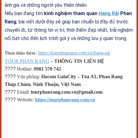
ảnh gia và những người yêu thiên nhiên.
Nếu bạn đang tìm
kinh nghiệm tham quan
Hang Rái
Phan
Rang
, bài viết dưới đây sẽ giúp bạn chuẩn bị đầy đủ trước
chuyến đi, từ thông tin vị trí, thời điểm đẹp nhất, trải nghiệm
nổi bật cho đến lịch trình gợi ý và những lưu ý quan trọng.
Tham kh
o thêm
https://tourphanrang.com.vn/hang-rai
ả
:
TOUR PHAN RANG
– THÔNG TIN LIÊN HỆ
????
Hotline:
0981 570 742
????
Văn phòng:
Hacom GalaCity – Tòa A1, Phan Rang
Tháp Chàm, Ninh Thuận, Việt Nam
????
Email:
tourphanrang.com.vn@gmail.com
????
Website:
https://tourphanrang.com.vn