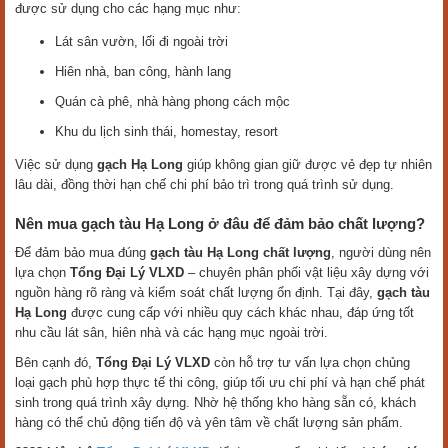
được sử dụng cho các hạng mục như:
Lát sân vườn, lối đi ngoài trời
Hiên nhà, ban công, hành lang
Quán cà phê, nhà hàng phong cách mộc
Khu du lịch sinh thái, homestay, resort
Việc sử dụng
gạch Hạ Long
giúp không gian giữ được vẻ đẹp tự nhiên
lâu dài, đồng thời hạn chế chi phí bảo trì trong quá trình sử dụng.
Nên mua gạch tàu Hạ Long ở đâu để đảm bảo chất lượng?
Để đảm bảo mua đúng
gạch tàu Hạ Long chất lượng
, người dùng nên
lựa chọn
Tổng Đại Lý VLXD
– chuyên phân phối vật liệu xây dựng với
nguồn hàng rõ ràng và kiểm soát chất lượng ổn định. Tại đây,
gạch tàu
Hạ Long
được cung cấp với nhiều quy cách khác nhau, đáp ứng tốt
nhu cầu lát sân, hiên nhà và các hạng mục ngoài trời.
Bên cạnh đó,
Tổng Đại Lý VLXD
còn hỗ trợ tư vấn lựa chọn chủng
loại gạch phù hợp thực tế thi công, giúp tối ưu chi phí và hạn chế phát
sinh trong quá trình xây dựng. Nhờ hệ thống kho hàng sẵn có, khách
hàng có thể chủ động tiến độ và yên tâm về chất lượng sản phẩm.