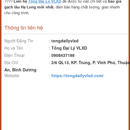
????
Liên hệ
Tổng Đại Lý VLXD
để được tư vấn chi tiết và
báo giá
gạch tàu Hạ Long mới nhất
, đảm bảo hàng chất lượng, giao nhanh
cho công trình.
Thông tin liên hệ
Người Đăng Tin
:
tongdailyvlxd
Họ và Tên
:
Tổng Đại Lý VLXD
Điện Thoại
:
0908437198
Địa Chỉ
:
2/6 QL13, KP. Trung, P. Vĩnh Phú, Thuậ
An, Bình Dương
Website
:
https://tongdailyvlxd.com/