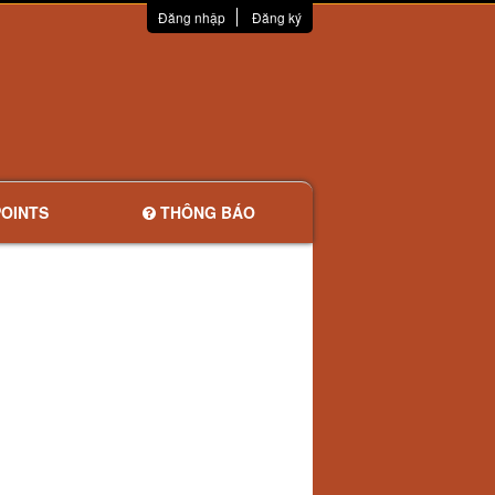
Đăng nhập
Đăng ký
OINTS
THÔNG BÁO