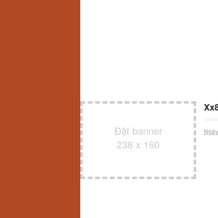
Xx8
Đặt banner
Ngày
238 x 160