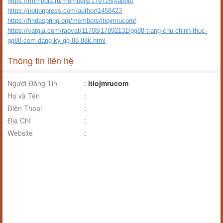
https://rmmedia.ru/members/179725/#about
https://notionpress.com/author/1458423
https://findaspring.org/members/itiojmrucom/
https://vatgia.com/raovat/11708/17892131/gg88-trang-chu-chinh-thuc-
gg88-com-dang-ky-gg-88-88k.html
Thông tin liên hệ
Người Đăng Tin
:
itiojmrucom
Họ và Tên
:
Điện Thoại
:
Địa Chỉ
:
Website
: