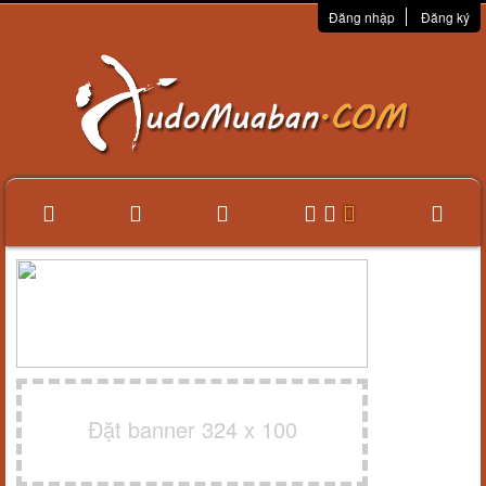
Đăng nhập
Đăng ký
Đặt banner 324 x 100