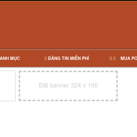
ANH MỤC
ĐĂNG TIN MIỄN PHÍ
MUA PO
Đặt banner 324 x 100