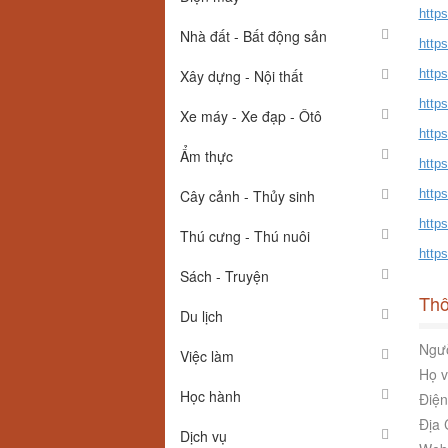
https
Nhà đất - Bất động sản
http
Xây dựng - Nội thất
http
http
Xe máy - Xe đạp - Ôtô
http
Ẩm thực
http
Cây cảnh - Thủy sinh
http
http
Thú cưng - Thú nuôi
https
Sách - Truyện
Thô
Du lịch
Ngườ
Việc làm
Họ v
Học hành
Điện
Địa 
Dịch vụ