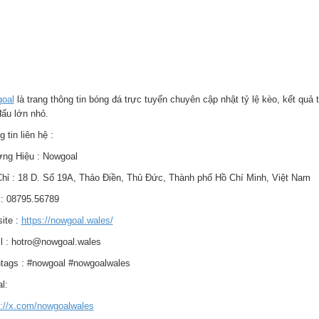
oal
là trang thông tin bóng đá trực tuyến chuyên cập nhật tỷ lệ kèo, kết quả
đấu lớn nhỏ.
 tin liên hệ :
ng Hiệu : Nowgoal
Chỉ : 18 D. Số 19A, Thảo Điền, Thủ Đức, Thành phố Hồ Chí Minh, Việt Nam
: 08795.56789
ite :
https://nowgoal.wales/
l : hotro@nowgoal.wales
tags : #nowgoal #nowgoalwales
l:
s://x.com/nowgoalwales