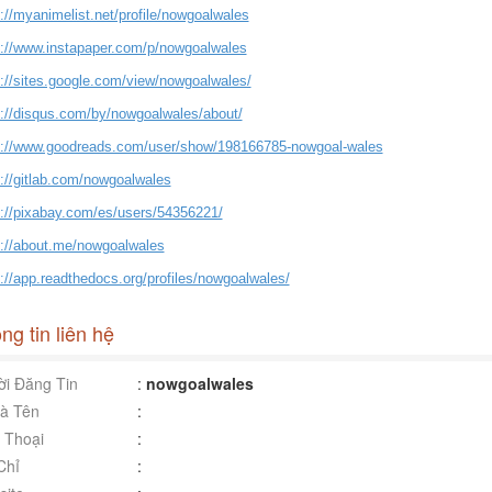
://myanimelist.net/profile/nowgoalwales
s://www.instapaper.com/p/nowgoalwales
s://sites.google.com/view/nowgoalwales/
s://disqus.com/by/nowgoalwales/about/
s://www.goodreads.com/user/show/198166785-nowgoal-wales
s://gitlab.com/nowgoalwales
s://pixabay.com/es/users/54356221/
s://about.me/nowgoalwales
://app.readthedocs.org/profiles/nowgoalwales/
ng tin liên hệ
i Đăng Tin
:
nowgoalwales
à Tên
:
 Thoại
:
Chỉ
: