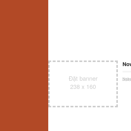
No
Đặt banner
Ngày
238 x 160