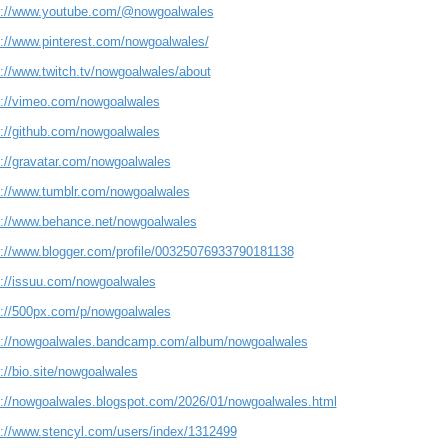
s://www.youtube.com/@nowgoalwales
s://www.pinterest.com/nowgoalwales/
s://www.twitch.tv/nowgoalwales/about
s://vimeo.com/nowgoalwales
s://github.com/nowgoalwales
s://gravatar.com/nowgoalwales
s://www.tumblr.com/nowgoalwales
s://www.behance.net/nowgoalwales
s://www.blogger.com/profile/00325076933790181138
s://issuu.com/nowgoalwales
s://500px.com/p/nowgoalwales
s://nowgoalwales.bandcamp.com/album/nowgoalwales
://bio.site/nowgoalwales
s://nowgoalwales.blogspot.com/2026/01/nowgoalwales.html
s://www.stencyl.com/users/index/1312499