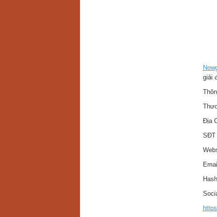
Nowg
giải 
Thông
Thươ
Địa 
SĐT 
Webs
Emai
Hash
Socia
http