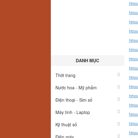
http
http
http
http
http
http
http
DANH MỤC
http
Thời trang
http
Nước hoa - Mỹ phẩm
http
http
Điện thoại - Sim số
http
Máy tính - Laptop
https
Kỹ thuật số
http
http
Điện máy