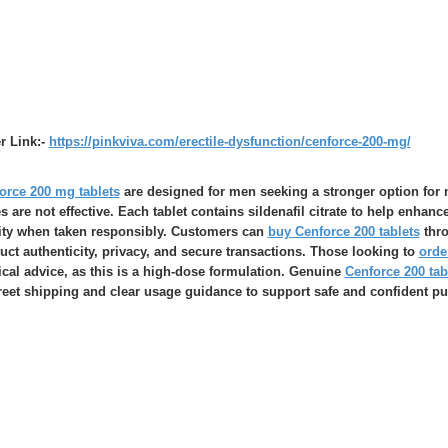
r Link:-
https://pinkviva.com/erectile-dysfunction/cenforce-200-mg/
orce 200 mg tablets
are designed for men seeking a stronger option for
s are not effective. Each tablet contains sildenafil citrate to help enhan
ity when taken responsibly. Customers can
buy Cenforce 200 tablets
thro
uct authenticity, privacy, and secure transactions. Those looking to
orde
cal advice, as this is a high-dose formulation. Genuine
Cenforce 200 tabl
reet shipping and clear usage guidance to support safe and confident p