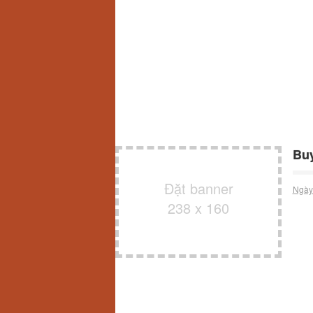
Buy
Đặt banner
Ngày
238 x 160