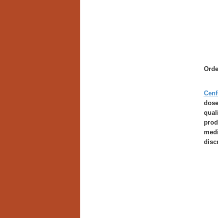
Orde
Cenf
dose
qual
prod
medi
disc