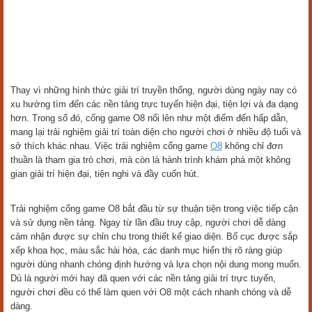
Thay vì những hình thức giải trí truyền thống, người dùng ngày nay có
xu hướng tìm đến các nền tảng trực tuyến hiện đại, tiện lợi và đa dạng
hơn. Trong số đó, cổng game O8 nổi lên như một điểm đến hấp dẫn,
mang lại trải nghiệm giải trí toàn diện cho người chơi ở nhiều độ tuổi và
sở thích khác nhau. Việc trải nghiệm cổng game
O8
không chỉ đơn
thuần là tham gia trò chơi, mà còn là hành trình khám phá một không
gian giải trí hiện đại, tiện nghi và đầy cuốn hút.
Trải nghiệm cổng game O8 bắt đầu từ sự thuận tiện trong việc tiếp cận
và sử dụng nền tảng. Ngay từ lần đầu truy cập, người chơi dễ dàng
cảm nhận được sự chỉn chu trong thiết kế giao diện. Bố cục được sắp
xếp khoa học, màu sắc hài hòa, các danh mục hiển thị rõ ràng giúp
người dùng nhanh chóng định hướng và lựa chọn nội dung mong muốn.
Dù là người mới hay đã quen với các nền tảng giải trí trực tuyến,
người chơi đều có thể làm quen với O8 một cách nhanh chóng và dễ
dàng.