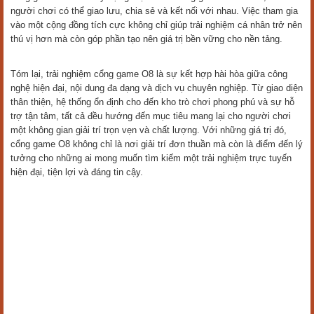
người chơi có thể giao lưu, chia sẻ và kết nối với nhau. Việc tham gia
vào một cộng đồng tích cực không chỉ giúp trải nghiệm cá nhân trở nên
thú vị hơn mà còn góp phần tạo nên giá trị bền vững cho nền tảng.
Tóm lại, trải nghiệm cổng game O8 là sự kết hợp hài hòa giữa công
nghệ hiện đại, nội dung đa dạng và dịch vụ chuyên nghiệp. Từ giao diện
thân thiện, hệ thống ổn định cho đến kho trò chơi phong phú và sự hỗ
trợ tận tâm, tất cả đều hướng đến mục tiêu mang lại cho người chơi
một không gian giải trí trọn vẹn và chất lượng. Với những giá trị đó,
cổng game O8 không chỉ là nơi giải trí đơn thuần mà còn là điểm đến lý
tưởng cho những ai mong muốn tìm kiếm một trải nghiệm trực tuyến
hiện đại, tiện lợi và đáng tin cậy.