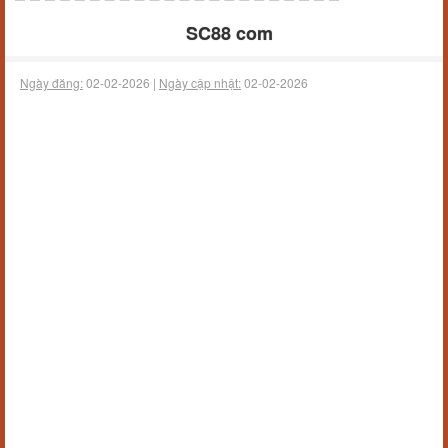
SC88 com
Ngày đăng:
02-02-2026 |
Ngày cập nhật:
02-02-2026