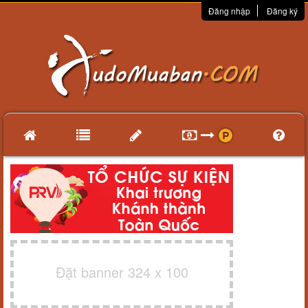
Đăng nhập
Đăng ký
Đặt banner 324 x 100