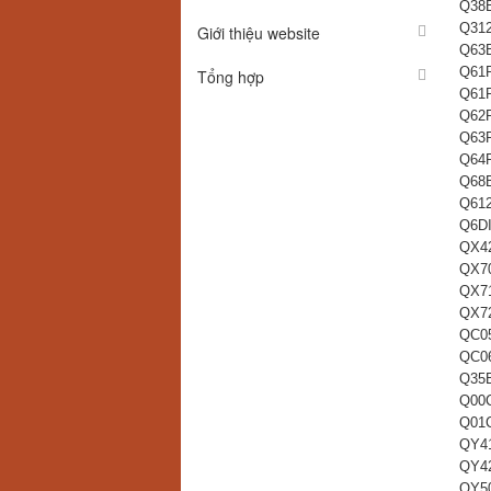
Q38
Q31
Giới thiệu website
Q63
Q61
Tổng hợp
Q61
Q62
Q63
Q64
Q68
Q61
Q6D
QX4
QX7
QX7
QX7
QC0
QC0
Q35
Q00
Q01
QY41
QY42
QY5