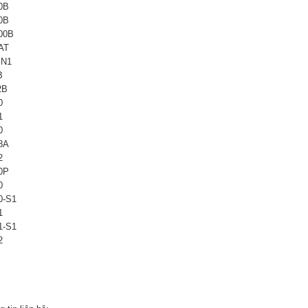
0B
0B
00B
AT
IN1
B
2B
0
1
0
8A
2
0P
0
0-S1
1
1-S1
2