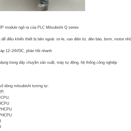
P module ngõ ra của PLC Mitsubishi Q series
 để điều khiển thiết bị bên ngoài: rơ-le, van điện từ, đèn báo, bơm, motor n
 áp 12–24VDC, phản hồi nhanh
dụng trong dây chuyền sản xuất, máy tự động, hệ thống công nghiệp
số dòng mitsubishi tương tự:
P,
JCPU,
HCPU
PHCPU
PHCPU
B
B