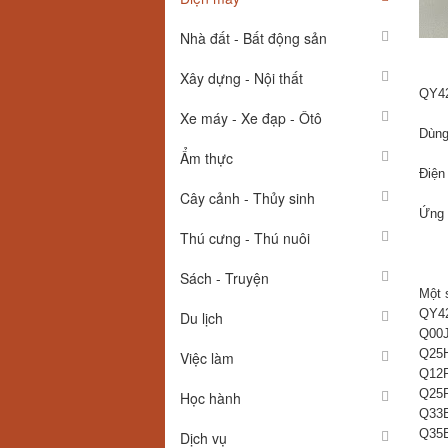
Nhà đất - Bất động sản
Xây dựng - Nội thất
QY42
Xe máy - Xe đạp - Ôtô
Dùng
Ẩm thực
Điện
Cây cảnh - Thủy sinh
Ứng 
Thú cưng - Thú nuôi
Sách - Truyện
Một 
QY42
Du lịch
Q00
Q25
Việc làm
Q12
Q25
Học hành
Q33
Q35
Dịch vụ