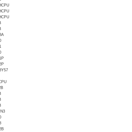
HCPU
HCPU
HCPU
B
B
8A
0
1
0
1P
2P
8Y57
CPU
2B
B
B
B
IN3
0
8
2B