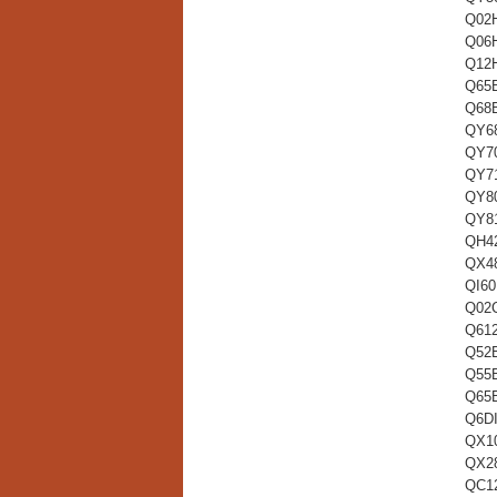
Q02
Q06
Q12
Q65
Q68
QY6
QY7
QY7
QY8
QY8
QH4
QX4
QI60
Q02
Q61
Q52
Q55
Q65
Q6D
QX1
QX2
QC1