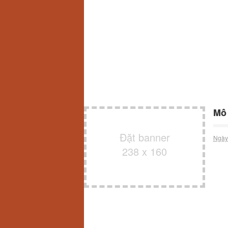
Mô 
Đặt banner
Ngày
238 x 160