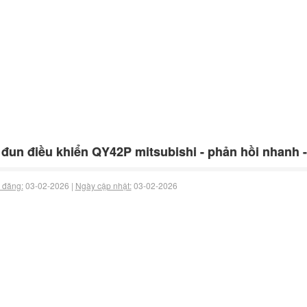
đun điều khiển QY42P mitsubishi - phản hồi nhanh -
 đăng:
03-02-2026 |
Ngày cập nhật:
03-02-2026