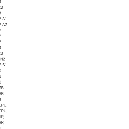
B
2B
B
P-A1
P-A2
P
P
P
B
2B
IN2
2-S1
0
1
2
5B
6B
B
CPU,
CPU,
P,
P,
0