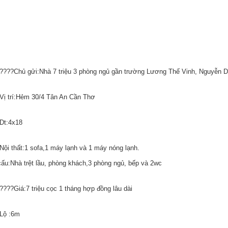
️????️Chủ gửi:Nhà 7 triệu 3 phòng ngủ gần trường Lương Thế Vinh, Nguyễn 
Vị trí:Hẻm 30/4 Tân An Cần Thơ
Dt:4x18
Nội thất:1 sofa,1 máy lạnh và 1 máy nóng lạnh.
cấu:Nhà trệt lầu, phòng khách,3 phòng ngủ, bếp và 2wc
????Giá:7 triệu cọc 1 tháng hợp đồng lâu dài
Lộ :6m