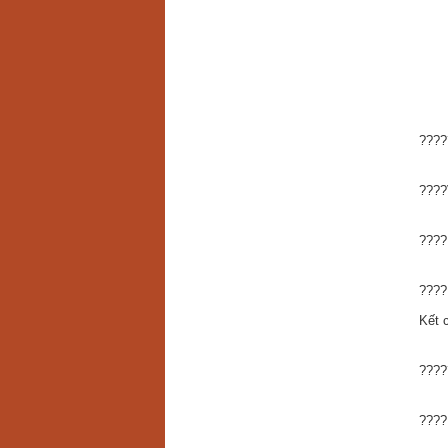
????
????
????
????
Kết 
????
????