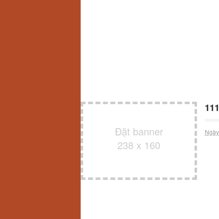
111
Đặt banner
Ngày
238 x 160