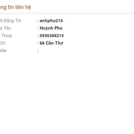
ng tin liên hệ
i Đăng Tin
:
anhphu214
à Tên
:
Huỳnh Phú
 Thoại
:
0936388214
Chỉ
:
88 Cần Thơ
ite
: