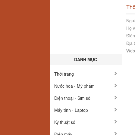
Thô
Ngườ
Họ v
Điện
Địa 
Webs
DANH MỤC
Thời trang
Nước hoa - Mỹ phẩm
Điện thoại - Sim số
Máy tính - Laptop
Kỹ thuật số
Điện máy