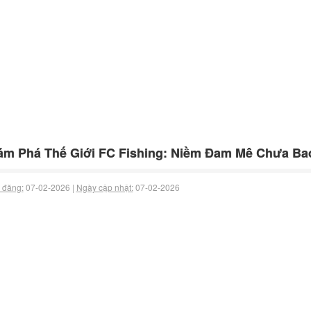
m Phá Thế Giới FC Fishing: Niềm Đam Mê Chưa Ba
 đăng:
07-02-2026 |
Ngày cập nhật:
07-02-2026