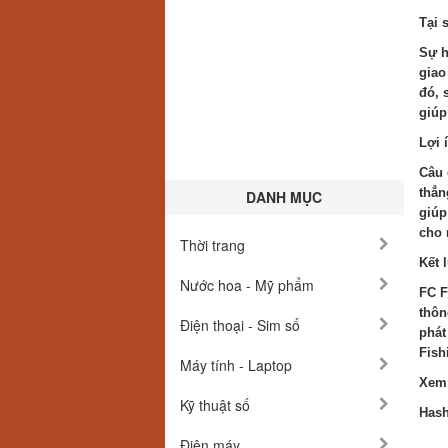
Tại 
Sự h
giao
đó, 
giúp
Lợi 
Câu 
thẳn
DANH MỤC
giúp
cho 
Thời trang
Kết 
Nước hoa - Mỹ phẩm
FC F
thôn
Điện thoại - Sim số
phát
Fish
Máy tính - Laptop
Xem 
Kỹ thuật số
Hash
Điện máy