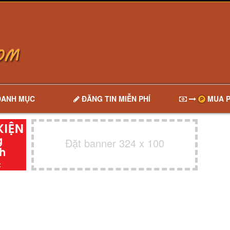
DANH MỤC
ĐĂNG TIN MIỄN PHÍ
MUA P
Đặt banner 324 x 100