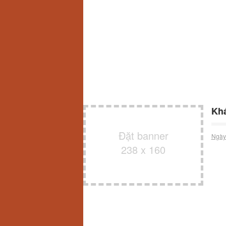
Khá
Đặt banner
Ngày
238 x 160