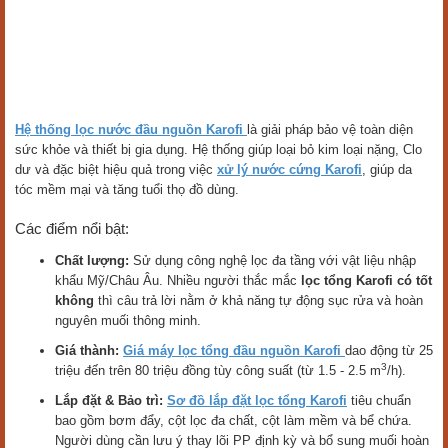
Hệ thống lọc nước đầu nguồn Karofi
là giải pháp bảo vệ toàn diện
sức khỏe và thiết bị gia dụng. Hệ thống giúp loại bỏ kim loại nặng, Clo
dư và đặc biệt hiệu quả trong việc
xử lý nước cứng Karofi
, giúp da
tóc mềm mại và tăng tuổi thọ đồ dùng.
Các điểm nổi bật:
Chất lượng:
Sử dụng công nghệ lọc đa tầng với vật liệu nhập
khẩu Mỹ/Châu Âu. Nhiều người thắc mắc
lọc tổng Karofi có tốt
không
thì câu trả lời nằm ở khả năng tự động sục rửa và hoàn
nguyên muối thông minh.
Giá thành:
Giá máy lọc tổng đầu nguồn Karofi
dao động từ 25
3
triệu đến trên 80 triệu đồng tùy công suất (từ 1.5 - 2.5 m
/h).
Lắp đặt & Bảo trì:
Sơ đồ lắp đặt lọc tổng Karofi
tiêu chuẩn
bao gồm bơm đẩy, cột lọc đa chất, cột làm mềm và bể chứa.
Người dùng cần lưu ý thay lõi PP định kỳ và bổ sung muối hoàn