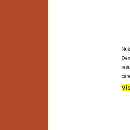
Nuko
Dent
resu
care
Vi