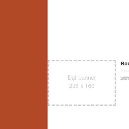
Roo
Đặt banner
Ngày
238 x 160