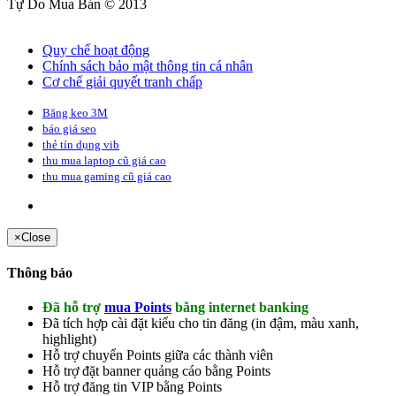
Tự Do Mua Bán © 2013
Quy chế hoạt động
Chính sách bảo mật thông tin cá nhân
Cơ chế giải quyết tranh chấp
Băng keo 3M
báo giá seo
thẻ tín dụng vib
thu mua laptop cũ giá cao
thu mua gaming cũ giá cao
×
Close
Thông báo
Đã hỗ trợ
mua Points
bằng internet banking
Đã tích hợp cài đặt kiểu cho tin đăng (
in đậm
,
màu xanh
,
highlight
)
Hỗ trợ chuyển Points giữa các thành viên
Hỗ trợ đặt banner quảng cáo bằng Points
Hỗ trợ đăng tin VIP bằng Points