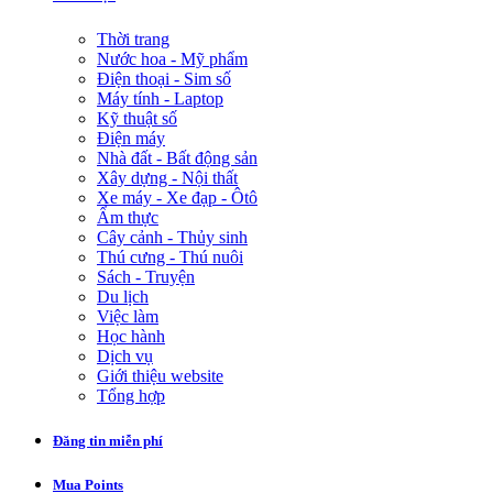
Thời trang
Nước hoa - Mỹ phẩm
Điện thoại - Sim số
Máy tính - Laptop
Kỹ thuật số
Điện máy
Nhà đất - Bất động sản
Xây dựng - Nội thất
Xe máy - Xe đạp - Ôtô
Ẩm thực
Cây cảnh - Thủy sinh
Thú cưng - Thú nuôi
Sách - Truyện
Du lịch
Việc làm
Học hành
Dịch vụ
Giới thiệu website
Tổng hợp
Đăng tin miễn phí
Mua Points