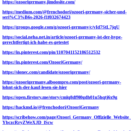
https://ozoorigermany.jimdosite.com/
https://medium.com/@frenchodori/ozoori-germany-sicher-und-
seri%C3%B6s-2026-f1f032674423
https://groups.google.com/g/ozoori-germany/c/vId7StL7jqU
https://social.neha.net.in/article/ozoori-germany-ist-der-hype-
gerechtfertigt-ich-habe-es-getestet
https://in.pinterest.com/pin/1107041152186512532
https://in.pinterest.com/OzooriGermany/
https://slonec.com/candidate/ozoorigermany/
https://ozoorigermany.alboompro.com/post/ozoori-germany-
lohnt-sich-der-kauf-lesen-sie-hier
https://open.firstory.me/story/cmlq8df9l0gdh01u5hqtj6x9g
https://hackmd.io/@frenchodori/OzooriGermany
https://scribehow.com/page/Ozoori_Germany_Offizielle_Websi
YbczcRryZWeXJD_lScw