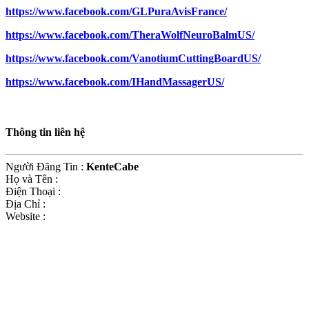
https://www.facebook.com/GLPuraAvisFrance/
https://www.facebook.com/TheraWolfNeuroBalmUS/
https://www.facebook.com/VanotiumCuttingBoardUS/
https://www.facebook.com/IHandMassagerUS/
Thông tin liên hệ
Người Đăng Tin
:
KenteCabe
Họ và Tên
:
Điện Thoại
:
Địa Chỉ
:
Website
: