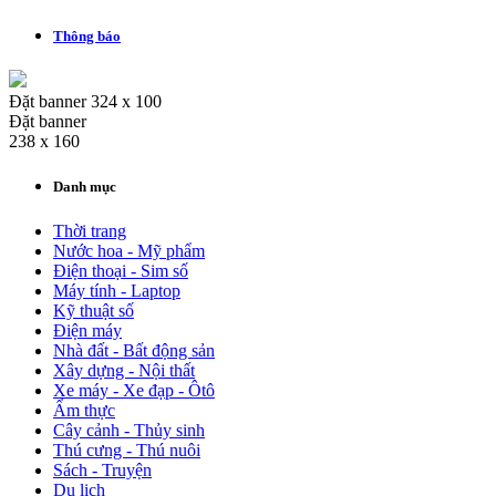
Thông báo
Đặt banner 324 x 100
Đặt banner
238 x 160
Danh mục
Thời trang
Nước hoa - Mỹ phẩm
Điện thoại - Sim số
Máy tính - Laptop
Kỹ thuật số
Điện máy
Nhà đất - Bất động sản
Xây dựng - Nội thất
Xe máy - Xe đạp - Ôtô
Ẩm thực
Cây cảnh - Thủy sinh
Thú cưng - Thú nuôi
Sách - Truyện
Du lịch