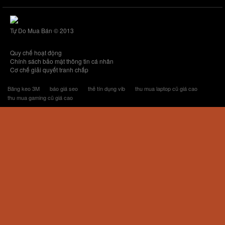
Tự Do Mua Bán © 2013
Quy chế hoạt động
Chính sách bảo mật thông tin cá nhân
Cơ chế giải quyết tranh chấp
Băng keo 3M
báo giá seo
thẻ tín dụng vib
thu mua laptop cũ giá cao
thu mua gaming cũ giá cao