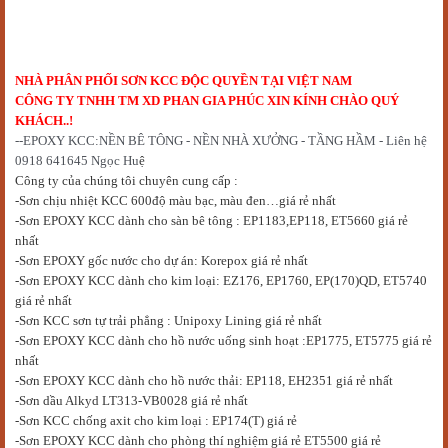
NHÀ PHÂN PHỐI SƠN KCC ĐỘC QUYỀN TẠI VIỆT NAM
CÔNG TY TNHH TM XD PHAN GIA PHÚC XIN KÍNH CHÀO QUÝ
KHÁCH..!
--EPOXY KCC:NỀN BÊ TÔNG - NỀN NHÀ XƯỞNG - TẦNG HẦM - Liên hệ
0918 641645 Ngọc Hu
ệ
Công ty của chúng tôi chuyên cung cấp :
-Sơn chịu nhiệt KCC 600độ màu bạc, màu đen…giá rẻ nhất
-Sơn EPOXY KCC dành cho sàn bê tông : EP1183,EP118, ET5660 giá rẻ
nhất
-S
ơn EPOXY gốc nước cho dự án
: Korepox giá rẻ nhất
-Sơn EPOXY KCC dành cho kim loại: EZ176, EP1760, EP(170)QD, ET5740
giá rẻ nhất
-Sơn KCC sơn tự trải phẳng : Unipoxy Lining giá rẻ nhất
-Sơn EPOXY KCC dành cho hồ nước uống sinh hoạt :EP1775, ET5775 giá rẻ
nhất
-S
ơn
EPOXY KCC dành cho hồ nước thải: EP118, EH2351 giá rẻ nhất
-Sơn dầu Alkyd LT313-VB0028 giá rẻ nhất
-Sơn KCC chống axit cho kim loại : EP174(T) giá rẻ
-Sơn EPOXY KCC dành cho phòng thí nghiệm giá rẻ ET5500 giá rẻ