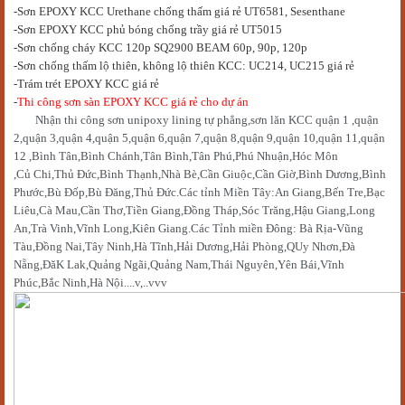
-Sơn EPOXY KCC Urethane chống thấm giá rẻ UT6581, Sesenthane
-Sơn EPOXY KCC phủ bóng chống trầy giá rẻ UT5015
-Sơn chống cháy KCC 120p SQ2900 BEAM 60p, 90p, 120p
-Sơn chống thấm lộ thiên, không lộ thiên KCC: UC214, UC215 giá rẻ
-Trám trét EPOXY KCC giá rẻ
-
Thi công sơn sàn EPOXY KCC giá rẻ cho dự án
Nh
ậ
n thi công s
ơ
n unipoxy lining t
ự
ph
ẳ
ng,s
ơ
n lăn KCC qu
ậ
n 1 ,qu
ậ
n
2,qu
ậ
n 3,qu
ậ
n 4,qu
ậ
n 5,qu
ậ
n 6,qu
ậ
n 7,qu
ậ
n 8,qu
ậ
n 9,qu
ậ
n 10,qu
ậ
n 11,qu
ậ
n
12 ,Bình Tân,Bình Chánh,Tân Bình,Tân Phú,Phú Nhu
ậ
n,Hóc Môn
,C
ủ
Chi,Th
ủ
Đ
ứ
c,Bình Th
ạ
nh,Nhà Bè,C
ầ
n Giu
ộ
c,C
ầ
n Gi
ờ
,Bình D
ươ
ng,Bình
Ph
ướ
c,Bù Đ
ố
p,Bù Đăng,Th
ủ
Đ
ứ
c.Các t
ỉ
nh Mi
ề
n Tây:An Giang,B
ế
n Tre,B
ạ
c
Liêu,Cà Mau,C
ầ
n Th
ơ
,Ti
ề
n Giang,Đ
ồ
ng Tháp,Sóc Trăng,H
ậ
u Giang,Long
An,Trà Vinh,Vĩnh Long,Kiên Giang.Các T
ỉ
nh mi
ề
n Đông: Bà R
ị
a-Vũng
Tàu,Đ
ồ
ng Nai,Tây Ninh,Hà Tĩnh,H
ả
i D
ươ
ng,H
ả
i Phòng,QUy Nh
ơ
n,Đà
N
ẵ
ng,ĐăK Lak,Qu
ả
ng Ngãi,Qu
ả
ng Nam,Thái Nguyên,Yên Bái,Vĩnh
Phúc,B
ắ
c Ninh,Hà N
ộ
i....v,..vvv