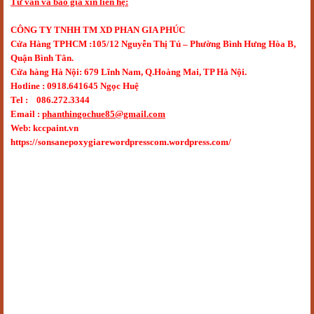
Tư vấn và báo giá xin liên hệ:
CÔNG TY TNHH TM XD PHAN GIA PHÚC
Cửa Hàng TPHCM :105/12 Nguyễn Thị Tú – Phường Bình Hưng Hòa B,
Quận Bình Tân.
Cửa hàng Hà Nội: 679 Lĩnh Nam, Q.Hoàng Mai, TP Hà Nội.
Hotline : 0918.641645 Ngọc Huệ
Tel : 086.272.3344
Email :
phanthingochue85@gmail.com
Web: kccpaint.vn
https://sonsanepoxygiarewordpresscom.wordpress.com/