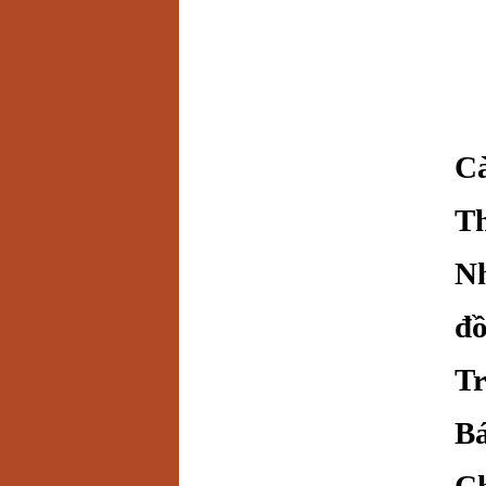
Cà
Th
Nh
đồ
Tr
Bá