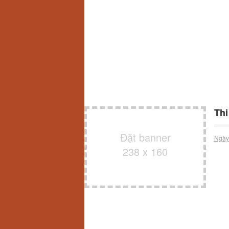
Thi
Đặt banner
Ngày
238 x 160