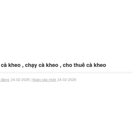
 cà kheo , chạy cà kheo , cho thuê cà kheo
 đăng:
24-02-2026 |
Ngày cập nhật:
24-02-2026