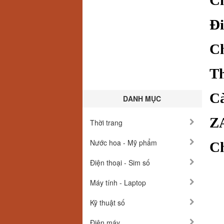
Ch
Đi
Ch
Th
Cà
DANH MỤC
ZA
Thời trang
Nước hoa - Mỹ phẩm
Ch
Điện thoại - Sim số
Máy tính - Laptop
Kỹ thuật số
Điện máy