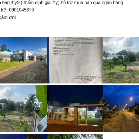
á bán 4ty9 ( thẩm định giá 7ty) hỗ trợ mua bán qua ngân hàng
 h
0901045679
ệ
cảm ơn!