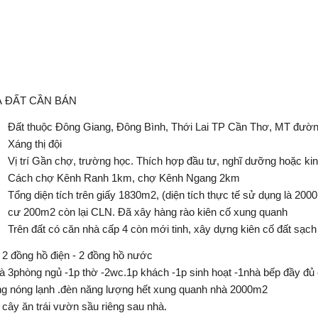
 ĐẤT CẦN BÁN
Đất thuộc Đông Giang, Đông Bình, Thới Lai TP Cần Thơ, MT đường
Xáng thị đội
Vị trí Gần chợ, trường học. Thích hợp đầu tư, nghĩ dưỡng hoặc k
Cách chợ Kênh Ranh 1km, chợ Kênh Ngang 2km
Tổng diện tích trên giấy 1830m2, (diện tích thực tế sử dụng là 20
cư 200m2 còn lại CLN. Đã xây hàng rào kiên cố xung quanh
Trên đất có căn nhà cấp 4 còn mới tinh, xây dựng kiên cố đất sạch
 2 đồng hồ điện - 2 đồng hồ nước
à 3phòng ngủ -1p thờ -2wc.1p khách -1p sinh hoạt -1nhà bếp đầy đủ
g nóng lạnh .đèn năng lượng hết xung quanh nhà 2000m2
 cây ăn trái vườn sầu riêng sau nhà.