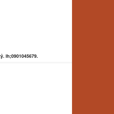
tỷ. lh;0901045679.