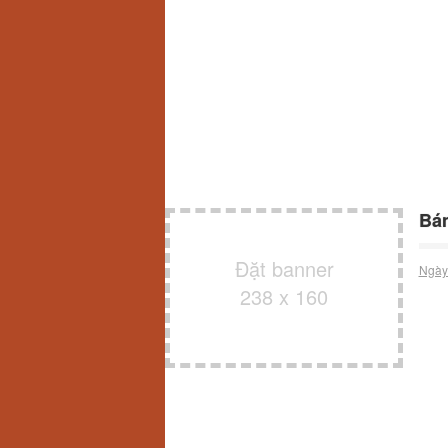
Bán
Đặt banner
Ngày
238 x 160