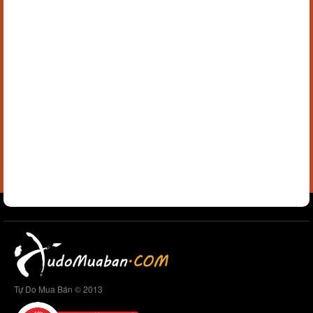
Tự Do Mua Bán © 2013