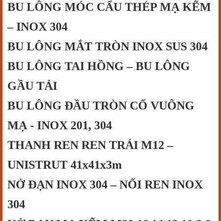
BU LÔNG MÓC CẨU THÉP
MẠ KẼM
– INOX 304
BU LÔNG MẮT TRÒN INOX SUS 304
BU LÔNG TAI HỒNG – BU LÔNG
GẦU TẢI
BU LÔNG ĐẦU TRÒN CỔ VUÔNG
MẠ - INOX 201, 304
THANH REN REN TRÁI
M12
–
UNISTRUT 41x41x3m
NỞ ĐẠN INOX 304 – NỐI REN INOX
304