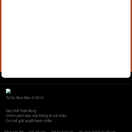
Tự Do Mua Bán © 2013
Quy chế hoạt động
Chính sách bảo mật thông tin cá nhân
Cơ chế giải quyết tranh chấp
Băng keo 3M
báo giá seo
thẻ tín dụng vib
thu mua laptop cũ giá cao