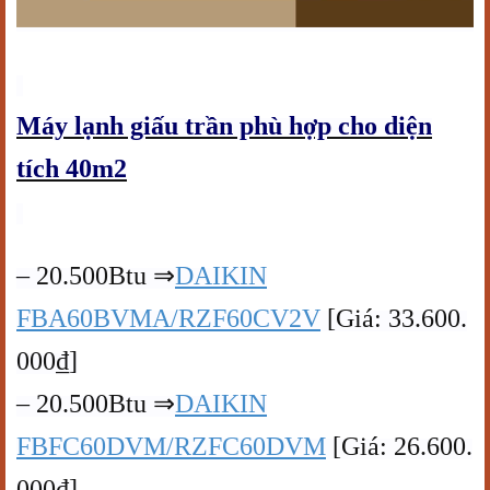
Máy lạnh giấu trần phù hợp cho diện
tích 40m2
– 20.500Btu ⇒
DAIKIN
FBA60BVMA/RZF60CV2V
[Giá: 33.600.
000₫]
– 20.500Btu ⇒
DAIKIN
FBFC60DVM/RZFC60DVM
[Giá: 26.600.
000₫]