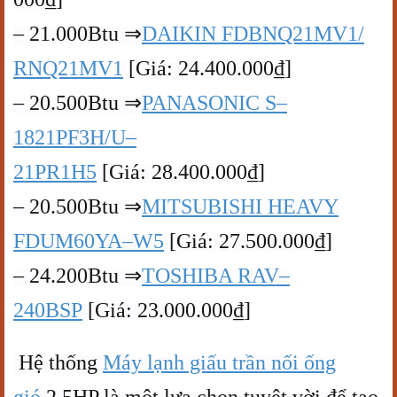
– 21.000Btu ⇒
DAIKIN FDBNQ21MV1/
RNQ21MV1
[Giá: 24.400.000₫]
– 20.500Btu ⇒
PANASONIC S–
1821PF3H/U–
21PR1H5
[Giá: 28.400.000₫]
– 20.500Btu ⇒
MITSUBISHI HEAVY
FDUM60YA–W5
[Giá: 27.500.000₫]
– 24.200Btu ⇒
TOSHIBA RAV–
240BSP
[Giá: 23.000.000₫]
Hệ thống
Máy lạnh giấu trần nối ống