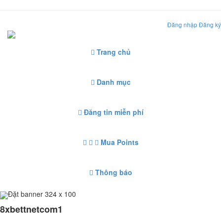
Đăng nhập
Đăng ký
Trang chủ
Danh mục
Đăng tin miễn phí
Mua Points
Thông báo
Đặt banner 324 x 100
8xbettnetcom1