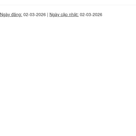
Ngày đăng:
02-03-2026 |
Ngày cập nhật:
02-03-2026