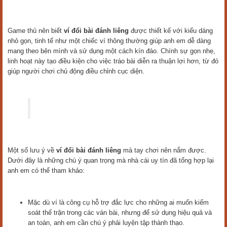
Game thủ nên biết
ví đổi bài đánh liêng
được thiết kế với kiểu dáng
nhỏ gọn, tinh tế như một chiếc ví thông thường giúp anh em dễ dàng
mang theo bên mình và sử dụng một cách kín đáo. Chính sự gọn nhẹ,
linh hoạt này tạo điều kiện cho việc tráo bài diễn ra thuận lợi hơn, từ đó
giúp người chơi chủ động điều chỉnh cục diện.
Một số lưu ý về
ví đổi bài đánh liêng
mà tay chơi nên nắm được.
Dưới đây là những chú ý quan trọng mà nhà cái uy tín đã tổng hợp lại
anh em có thể tham khảo:
Mặc dù ví là công cụ hỗ trợ đắc lực cho những ai muốn kiểm
soát thế trận trong các ván bài, nhưng để sử dụng hiệu quả và
an toàn, anh em cần chú ý phải luyện tập thành thạo.