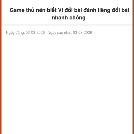
Game thủ nên biết Ví đổi bài đánh liêng đổi bài
nhanh chóng
Ngày đăng:
03-03-2026 |
Ngày cập nhật:
03-03-2026