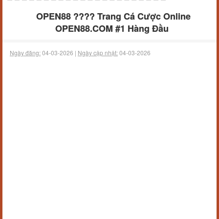
OPEN88 ????️ Trang Cá Cược Online
OPEN88.COM #1 Hàng Đầu
Ngày đăng:
04-03-2026 |
Ngày cập nhật:
04-03-2026