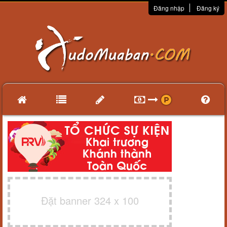
Đăng nhập
Đăng ký
Đặt banner 324 x 100