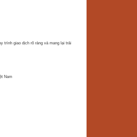
y trình giao dịch rõ ràng và mang lại trải
iệt Nam