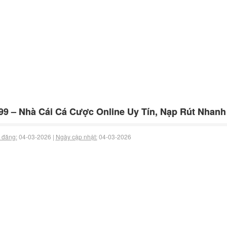
9 – Nhà Cái Cá Cược Online Uy Tín, Nạp Rút Nhanh
 đăng:
04-03-2026 |
Ngày cập nhật:
04-03-2026