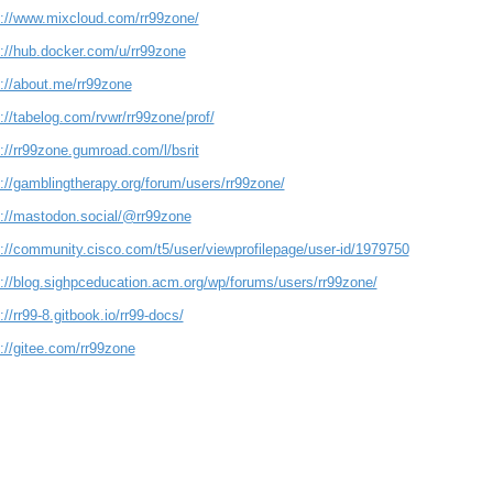
s://www.mixcloud.com/rr99zone/
s://hub.docker.com/u/rr99zone
s://about.me/rr99zone
://tabelog.com/rvwr/rr99zone/prof/
://rr99zone.gumroad.com/l/bsrit
://gamblingtherapy.org/forum/users/rr99zone/
s://mastodon.social/@rr99zone
s://community.cisco.com/t5/user/viewprofilepage/user-id/1979750
s://blog.sighpceducation.acm.org/wp/forums/users/rr99zone/
://rr99-8.gitbook.io/rr99-docs/
://gitee.com/rr99zone