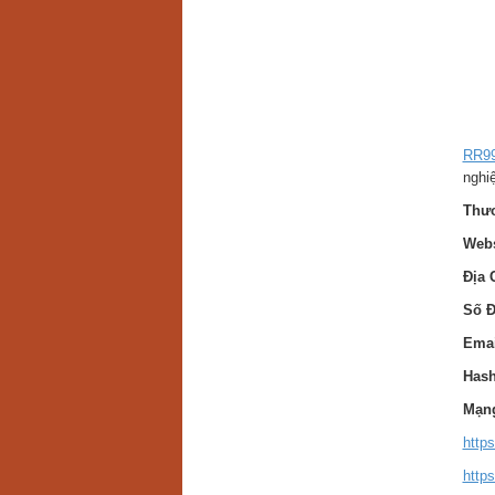
RR9
nghi
Thư
Webs
Địa 
Số Đ
Emai
Hash
Mạng
http
http