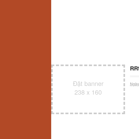
RR9
Đặt banner
Ngày
238 x 160