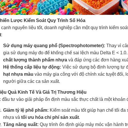
Chiến Lược Kiểm Soát Quy Trình Số Hóa
cạnh nguyên liệu tốt, doanh nghiệp cần một quy trình kiểm soá
t
:
Sử dụng máy quang phổ (Spectrophotometer):
Thay vì cả
gia sử dụng máy đo để khống chế sai lệch màu Delta E < 1.0.
chất lượng thành phẩm nhựa
và đáp ứng các đơn hàng xuất
Hệ thống cấp liệu tự động:
Việc sử dụng bộ định lượng tự đ
hạt nhựa màu
vào máy gia công với độ chính xác tuyệt đối, lo
người giữa các ca sản xuất.
Hiệu Quả Kinh Tế Và Giá Trị Thương Hiệu
 đầu tư vào giải pháp ổn định màu sắc thực chất là một khoản đ
Giảm tỷ lệ phế phẩm:
Kiểm soát màu tốt giúp hạn chế tối đa s
nhựa và
tối ưu hóa chi phí sản xuất
.
Tăng năng suất:
Quy trình ổn định giúp máy móc vận hành tr