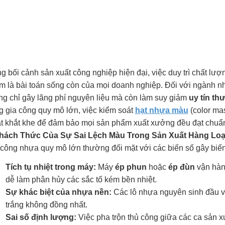
g bối cảnh sản xuất công nghiệp hiện đại, việc duy trì chất lượ
m là bài toán sống còn của mọi doanh nghiệp. Đối với ngành nh
ng chỉ gây lãng phí nguyên liệu mà còn làm suy giảm
uy tín th
g gia công quy mô lớn, việc kiểm soát
hạt nhựa màu
(color mas
ật khắt khe để đảm bảo mọi sản phẩm xuất xưởng đều đạt chuẩ
Thách Thức Của Sự Sai Lệch Màu Trong Sản Xuất Hàng Loạ
 công nhựa quy mô lớn thường đối mặt với các biến số gây biế
Tích tụ nhiệt trong máy:
Máy
ép phun
hoặc
ép đùn
vận hành
dễ làm phân hủy các sắc tố kém bền nhiệt.
Sự khác biệt của nhựa nền:
Các lô nhựa nguyên sinh đầu và
trắng không đồng nhất.
Sai số định lượng:
Việc pha trộn thủ công giữa các ca sản x