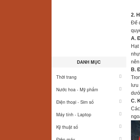
2. 
Để 
quyế
A. 
Hạt
nhự
DANH MỤC
nên
B. 
Thời trang
Tro
lưu 
Nước hoa - Mỹ phẩm
dưới
C. 
Điện thoại - Sim số
Các
Máy tính - Laptop
ngo
Kỹ thuật số
Điện máy