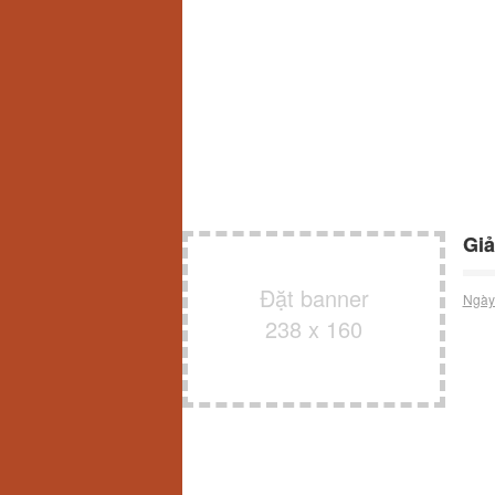
Giả
Đặt banner
Ngày
238 x 160