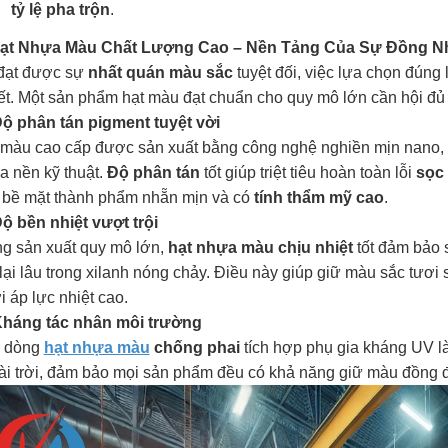
tỷ lệ pha trộn
.
Hạt Nhựa Màu Chất Lượng Cao – Nền Tảng Của Sự Đồng N
đạt được sự
nhất quán màu sắc
tuyệt đối, việc lựa chọn đúng 
t. Một sản phẩm hạt màu đạt chuẩn cho quy mô lớn cần hội đủ 
Độ phân tán pigment tuyệt vời
 màu cao cấp được sản xuất bằng công nghệ nghiền mịn nano,
a nền kỹ thuật.
Độ phân tán
tốt giúp triệt tiêu hoàn toàn lỗi
sọc
 bề mặt thành phẩm nhẵn mịn và có
tính thẩm mỹ cao
.
Độ bền nhiệt vượt trội
ng sản xuất quy mô lớn,
hạt nhựa màu chịu nhiệt
tốt đảm bảo s
lại lâu trong xilanh nóng chảy. Điều này giúp giữ màu sắc tươi
 áp lực nhiệt cao.
Kháng tác nhân môi trường
 dòng
hạt nhựa màu
chống phai
tích hợp phụ gia kháng UV l
ài trời, đảm bảo mọi sản phẩm đều có khả năng giữ màu đồng đề