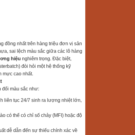
ng đồng nhất trên hàng triệu đơn vị sản
ựa, sai lệch màu sắc giữa các lô hàng
ương hiệu
nghiêm trọng. Đặc biệt,
terbatch) đòi hỏi một hệ thống kỹ
n mực cao nhất.
t
n đổi màu sắc như:
 liên tục 24/7 sinh ra lượng nhiệt lớn,
o có thể có chỉ số chảy (MFI) hoặc độ
uất dễ dẫn đến sự thiếu chính xác về