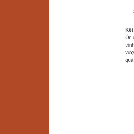
Kết
Ổn đ
trìn
vượ
quả