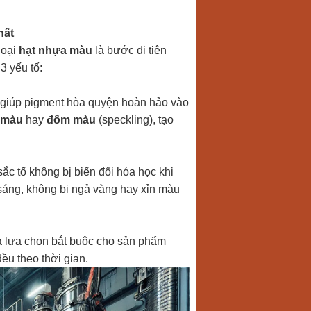
hất
loại
hạt nhựa màu
là bước đi tiên
3 yếu tố:
 giúp pigment hòa quyện hoàn hảo vào
 màu
hay
đốm màu
(speckling), tạo
ắc tố không bị biến đổi hóa học khi
 sáng, không bị ngả vàng hay xỉn màu
à lựa chọn bắt buộc cho sản phẩm
u theo thời gian.