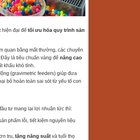
t hiện đại để
tối ưu hóa quy trình sản
m quan bằng mắt thường, các chuyên
 Đây là tiêu chuẩn vàng để
nâng cao
 khẩu khó tính.
ộng (gravimetric feeders) giúp đưa
ại bỏ hoàn toàn sai sót từ yếu tố con
ầu tư mang lại lợi nhuận tức thì:
ản phẩm lỗi, tiết kiệm nguyên liệu
ơn tru,
tăng năng suất
và tuổi thọ