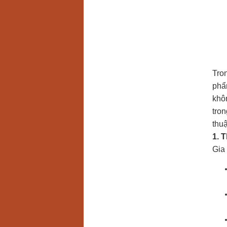
Tron
phẩ
khô
tron
thu
1. 
Gia