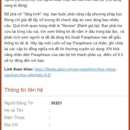
sang bị động).
Để phá vỡ "tầng kính" này, bạn buộc phải nâng cấp phương pháp học.
Đừng chỉ giải đề lấy số lượng rồi check đáp án xem đúng bao nhiêu
câu. Quá trình quan trọng nhất là "Review" (Đánh giá lại). Bạn phải tra
cứu lại từng câu sai, tìm xem thông tin đó nằm ở đâu trong bài đọc, và
phân tích xem người ra đề đã dùng thủ thuật Paraphrase nào để giấu
thông tin đó đi. Hãy lập một cuốn sổ tay Paraphrase cá nhân, ghi chép
lại các cặp từ đồng nghĩa mà đề thi thường xuyên sử dụng. Khi khả
năng nhận diện Paraphrase của não bộ trở thành phản xạ, điểm số 6.5
sẽ tự động đến với bạn.
Link tham khảo:
https://liteducation.vn/cam-nang/kien-thuc-ngoai-
ngu/kien-thuc-ielts/ielts-6-5/
Thông tin liên hệ
Người Đăng Tin
:
lit321
Họ và Tên
:
Điện Thoại
:
Địa Chỉ
: