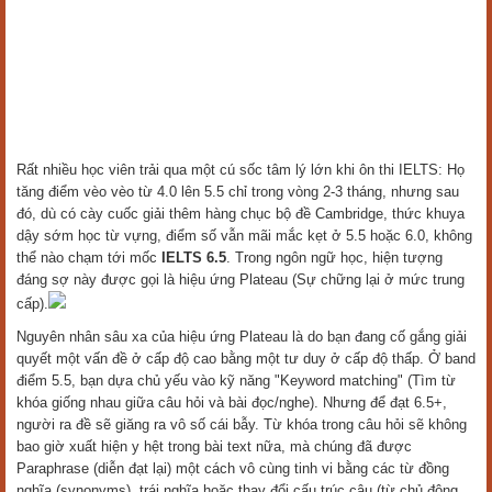
Rất nhiều học viên trải qua một cú sốc tâm lý lớn khi ôn thi IELTS: Họ
tăng điểm vèo vèo từ 4.0 lên 5.5 chỉ trong vòng 2-3 tháng, nhưng sau
đó, dù có cày cuốc giải thêm hàng chục bộ đề Cambridge, thức khuya
dậy sớm học từ vựng, điểm số vẫn mãi mắc kẹt ở 5.5 hoặc 6.0, không
thể nào chạm tới mốc
IELTS 6.5
. Trong ngôn ngữ học, hiện tượng
đáng sợ này được gọi là hiệu ứng Plateau (Sự chững lại ở mức trung
cấp).
Nguyên nhân sâu xa của hiệu ứng Plateau là do bạn đang cố gắng giải
quyết một vấn đề ở cấp độ cao bằng một tư duy ở cấp độ thấp. Ở band
điểm 5.5, bạn dựa chủ yếu vào kỹ năng "Keyword matching" (Tìm từ
khóa giống nhau giữa câu hỏi và bài đọc/nghe). Nhưng để đạt 6.5+,
người ra đề sẽ giăng ra vô số cái bẫy. Từ khóa trong câu hỏi sẽ không
bao giờ xuất hiện y hệt trong bài text nữa, mà chúng đã được
Paraphrase (diễn đạt lại) một cách vô cùng tinh vi bằng các từ đồng
nghĩa (synonyms), trái nghĩa hoặc thay đổi cấu trúc câu (từ chủ động