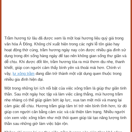
Trầm hương từ lâu đã được xem là một loại hương liệu quý giá trong
văn hóa Á Đông. Không chỉ xuất hiện trong các nghi lễ tôn giáo hay
hoạt động thờ cúng, trầm hương ngày nay còn được nhiều gia đình sử
dụng trong đời sống hàng ngày để tạo nên không gian sống thư giãn và
dễ chịu. Khi được đốt lên, trầm hương tỏa ra mùi thơm dịu nhẹ, thanh
khiết, giúp con người cảm thấy bình yên và thoải mái hơn. Chính vì
vậy,
lư xông trầm
đang dần trở thành một vật dụng quen thuộc trong
nhiều gia đình hiện đại.
Một trong những lợi ích nổi bật của việc xông trầm là giúp thư giãn tinh
thần. Sau một ngày học tập và làm việc căng thẳng, mùi hương trầm
nhẹ nhàng có thể giúp giảm bớt áp lực, xua tan mệt mỏi và mang lại
cảm giác dễ chịu. Hương trầm giúp tâm trí trở nên bình tĩnh hơn, từ đó
giúp con người cân bằng cảm xúc và cải thiện tâm trạng. Nhiều người
còn xem việc xông trầm như một thói quen giúp tái tạo năng lượng tinh
thần sau những giờ làm việc bận rộn.