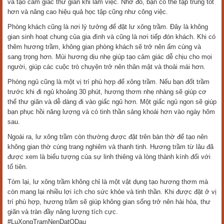
và tạo cảm giác thư giãn khi làm việc. Nhờ đó, bạn có thể tập trung tốt
hơn và nâng cao hiệu quả học tập cũng như công việc.
Phòng khách cũng là nơi lý tưởng để đặt lư xông trầm. Đây là không
gian sinh hoạt chung của gia đình và cũng là nơi tiếp đón khách. Khi có
thêm hương trầm, không gian phòng khách sẽ trở nên ấm cúng và
sang trọng hơn. Mùi hương dịu nhẹ giúp tạo cảm giác dễ chịu cho mọi
người, giúp các cuộc trò chuyện trở nên thân mật và thoải mái hơn.
Phòng ngủ cũng là một vị trí phù hợp để xông trầm. Nếu bạn đốt trầm
trước khi đi ngủ khoảng 30 phút, hương thơm nhẹ nhàng sẽ giúp cơ
thể thư giãn và dễ dàng đi vào giấc ngủ hơn. Một giấc ngủ ngon sẽ giúp
bạn phục hồi năng lượng và có tinh thần sảng khoái hơn vào ngày hôm
sau.
Ngoài ra, lư xông trầm còn thường được đặt trên bàn thờ để tạo nên
không gian thờ cúng trang nghiêm và thanh tịnh. Hương trầm từ lâu đã
được xem là biểu tượng của sự linh thiêng và lòng thành kính đối với
tổ tiên.
Tóm lại, lư xông trầm không chỉ là một vật dụng tạo hương thơm mà
còn mang lại nhiều lợi ích cho sức khỏe và tinh thần. Khi được đặt ở vị
trí phù hợp, hương trầm sẽ giúp không gian sống trở nên hài hòa, thư
giãn và tràn đầy năng lượng tích cực.
#LuXongTramNenDatODau