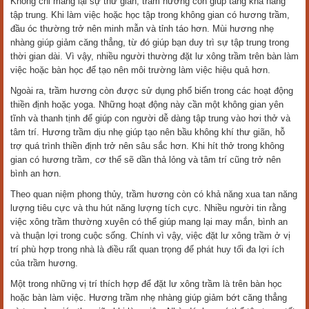
Không chỉ mang lại sự thư giãn, trầm hương còn giúp tăng khả năng
tập trung. Khi làm việc hoặc học tập trong không gian có hương trầm,
đầu óc thường trở nên minh mẫn và tỉnh táo hơn. Mùi hương nhẹ
nhàng giúp giảm căng thẳng, từ đó giúp bạn duy trì sự tập trung trong
thời gian dài. Vì vậy, nhiều người thường đặt lư xông trầm trên bàn làm
việc hoặc bàn học để tạo nên môi trường làm việc hiệu quả hơn.
Ngoài ra, trầm hương còn được sử dụng phổ biến trong các hoạt động
thiền định hoặc yoga. Những hoạt động này cần một không gian yên
tĩnh và thanh tịnh để giúp con người dễ dàng tập trung vào hơi thở và
tâm trí. Hương trầm dịu nhẹ giúp tạo nên bầu không khí thư giãn, hỗ
trợ quá trình thiền định trở nên sâu sắc hơn. Khi hít thở trong không
gian có hương trầm, cơ thể sẽ dần thả lỏng và tâm trí cũng trở nên
bình an hơn.
Theo quan niệm phong thủy, trầm hương còn có khả năng xua tan năng
lượng tiêu cực và thu hút năng lượng tích cực. Nhiều người tin rằng
việc xông trầm thường xuyên có thể giúp mang lại may mắn, bình an
và thuận lợi trong cuộc sống. Chính vì vậy, việc đặt lư xông trầm ở vị
trí phù hợp trong nhà là điều rất quan trọng để phát huy tối đa lợi ích
của trầm hương.
Một trong những vị trí thích hợp để đặt lư xông trầm là trên bàn học
hoặc bàn làm việc. Hương trầm nhẹ nhàng giúp giảm bớt căng thẳng