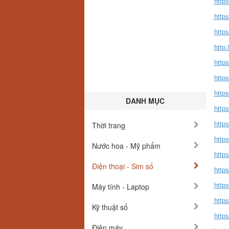
https
https
https
http:
http
http
http
DANH MỤC
http
Thời trang
http
http
Nước hoa - Mỹ phẩm
http
Điện thoại - Sim số
http
Máy tính - Laptop
https
https
Kỹ thuật số
https
Điện máy