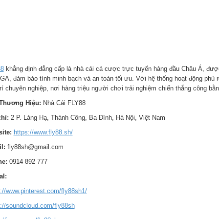
88
khẳng định đẳng cấp là nhà cái cá cược trực tuyến hàng đầu Châu Á, 
GA, đảm bảo tính minh bạch và an toàn tối ưu. Với hệ thống hoạt động phủ 
trí chuyên nghiệp, nơi hàng triệu người chơi trải nghiệm chiến thắng công bằn
Thương Hiệu:
Nhà Cái FLY88
hỉ:
2 P. Láng Hạ, Thành Công, Ba Đình, Hà Nội, Việt Nam
ite:
https://www.fly88.sh/
l:
fly88sh@gmail.com
e:
0914 892 777
al:
s://www.pinterest.com/fly88sh1/
s://soundcloud.com/fly88sh