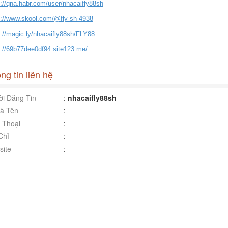
s://qna.habr.com/user/nhacaifly88sh
s://www.skool.com/@fly-sh-4938
s://magic.ly/nhacaifly88sh/FLY88
s://69b77dee0df94.site123.me/
ng tin liên hệ
i Đăng Tin
:
nhacaifly88sh
à Tên
:
 Thoại
:
Chỉ
:
ite
: