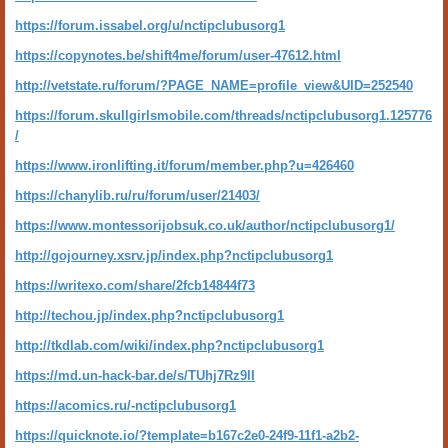
https://forum.issabel.org/u/nctipclubusorg1
https://copynotes.be/shift4me/forum/user-47612.html
http://vetstate.ru/forum/?PAGE_NAME=profile_view&UID=252540
https://forum.skullgirlsmobile.com/threads/nctipclubusorg1.125776
/
https://www.ironlifting.it/forum/member.php?u=426460
https://chanylib.ru/ru/forum/user/21403/
https://www.montessorijobsuk.co.uk/author/nctipclubusorg1/
http://gojourney.xsrv.jp/index.php?nctipclubusorg1
https://writexo.com/share/2fcb14844f73
http://techou.jp/index.php?nctipclubusorg1
http://tkdlab.com/wiki/index.php?nctipclubusorg1
https://md.un-hack-bar.de/s/TUhj7Rz9II
https://acomics.ru/-nctipclubusorg1
https://quicknote.io/?template=b167c2e0-24f9-11f1-a2b2-