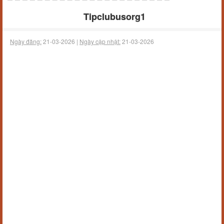
Tipclubusorg1
Ngày đăng:
21-03-2026 |
Ngày cập nhật:
21-03-2026