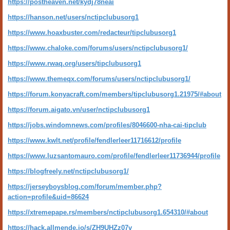
https://postheaven.net/kydj78neai
https://hanson.net/users/nctipclubusorg1
https://www.hoaxbuster.com/redacteur/tipclubusorg1
https://www.chaloke.com/forums/users/nctipclubusorg1/
https://www.rwaq.org/users/tipclubusorg1
https://www.themeqx.com/forums/users/nctipclubusorg1/
https://forum.konyacraft.com/members/tipclubusorg1.21975/#about
https://forum.aigato.vn/user/nctipclubusorg1
https://jobs.windomnews.com/profiles/8046600-nha-cai-tipclub
https://www.kwlt.net/profile/fendlerleer11716612/profile
https://www.luzsantomauro.com/profile/fendlerleer11736944/profile
https://blogfreely.net/nctipclubusorg1/
https://jerseyboysblog.com/forum/member.php?
action=profile&uid=86624
https://xtremepape.rs/members/nctipclubusorg1.654310/#about
https://hack.allmende.io/s/ZH9UHZz07v