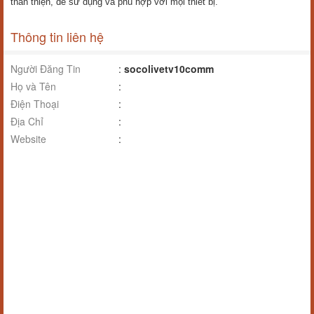
thân thiện, dễ sử dụng và phù hợp với mọi thiết bị.
Thông tin liên hệ
Người Đăng Tin
:
socolivetv10comm
Họ và Tên
:
Điện Thoại
:
Địa Chỉ
:
Website
: