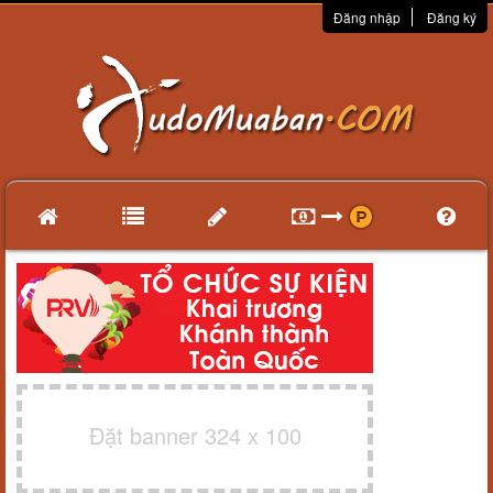
Đăng nhập
Đăng ký
Đặt banner 324 x 100