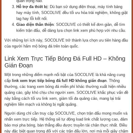
quan trọng nào.
Hỗ trợ đa thiết bị
: Dù bạn sử dụng điện thoại, máy tính bảng
hay máy tính, SOCOLIVE đều tối ưu hóa trải nghiệm, không giật
lag hay lỗi kết nối.
Giao diện thân thiện
: SOCOLIVE có thiết kế đơn giản, dễ tìm
kiếm trận đấu, dễ dàng lựa chọn link xem phù hợp với nhu cầu.
Với những lợi ích này, SOCOLIVE trở thành lựa chọn ưu tiên hàng đầu
của người hâm mộ bóng đá trên toàn quốc.
Link Xem Trực Tiếp Bóng Đá Full HD – Không
Gián Đoạn
Một trong những điểm mạnh nổi bật của SOCOLIVE là khả năng cung
cấp
link xem trực tiếp bóng đá full HD không gián đoạn
. Thông
thường, các trang xem bóng đá miễn phí khác thường xuất hiện nhiều
quảng cáo, gây khó chịu cho người xem. SOCOLIVE khắc phục vấn đề
này bằng cách tối ưu link xem, giảm tối đa quảng cáo, mang lại trải
nghiệm liền mạch và không bị ngắt quãng.
Người dùng chỉ cần truy cập SOCOLIVE, chọn trận đấu mong muốn và
nhấn xem trực tiếp. Hệ thống sẽ tự động load link chất lượng cao, đảm
bảo mọi pha bóng, bàn thắng đều được truyền tải chân thực nhất. Điều
này đặc biệt quan trọng đối với các trận đấu lớn, nơi mà mỗi giây chậm