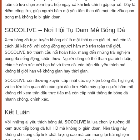
luôn có lựa chọn xem trực tiếp ngay cả khi link chính gặp sự cố. Đây là
điểm cộng lớn, giúp người hâm mộ yên tâm theo dõi mọi trận đấu quan
trọng mà không lo bị gián đoạn.
SOCOLIVE – Nơi Hội Tụ Đam Mê Bóng Đá
Xem bóng đá trực tuyến không chỉ là một thói quen giải trí, mà còn là
cách để kết nối với cộng đồng người hâm mộ trên toàn thế giới.
SOCOLIVE trở thành cầu nối hoàn hảo, mang đến những trải nghiệm
bóng đá sống động, chân thực. Người dùng có thể tham gia bình luận,
chia sẻ cảm xúc với bạn bè và theo dõi các trận đấu yêu thích mà
không bị giới hạn về không gian hay thời gian.
SOCOLIVE còn thường xuyên cập nhật các sự kiện bóng đá, highlight,
và tin tức liên quan đến các giải đấu lớn. Điều này giúp người hâm mộ
không chỉ xem trận đấu trực tiếp mà còn cập nhật thông tin bóng đá
nhanh chóng, chính xác.
Kết Luận
Với những ai yêu thích bóng đá,
SOCOLIVE
là lựa chọn lý tưởng để
xem trực tiếp bóng đá full HD mà không bị gián đoạn. Nền tảng này
không chỉ cung cấp link chất lượng cao mà còn mang lại trải nghiệm