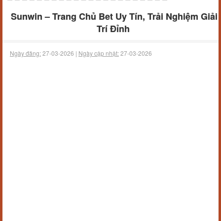
Sunwin – Trang Chủ Bet Uy Tín, Trải Nghiệm Giải
Trí Đỉnh
Ngày đăng:
27-03-2026 |
Ngày cập nhật:
27-03-2026