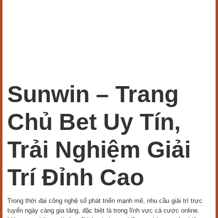
Sunwin – Trang
Chủ Bet Uy Tín,
Trải Nghiệm Giải
Trí Đỉnh Cao
Trong thời đại công nghệ số phát triển mạnh mẽ, nhu cầu giải trí trực
tuyến ngày càng gia tăng, đặc biệt là trong lĩnh vực cá cược online.