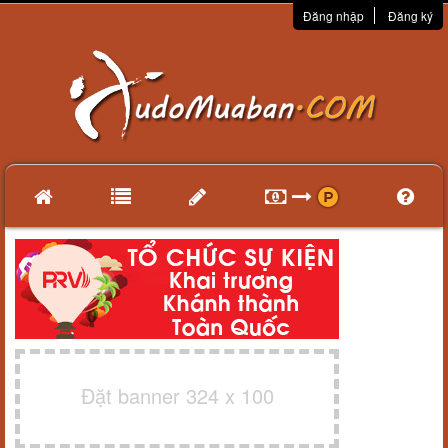
Đăng nhập
Đăng ký
Đặt banner 324 x 100