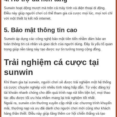
Sunwin hoạt động mượt mà trên cả máy tính và điện thoại di động.
Điều này giúp người chơi có thể tham gia cá cược mọi lúc, mọi nơi chỉ
với một thiết bị kết nối internet.
5. Bảo mật thông tin cao
Sunwin áp dụng các công nghệ bảo mật tiên tiến nhằm đảm bảo an
toàn thông tin cá nhân và giao dịch của người dùng. Đây là yếu tố quan
trọng giúp nền tảng này tạo được sự tin tưởng trong cộng đồng.
Trải nghiệm cá cược tại
sunwin
Khi tham gia tại sunwin, người chơi sẽ được trải nghiệm một hệ thống
cá cược chuyên nghiệp với nhiều tính năng hấp dẫn. Từ việc đăng ký
tài khoản nhanh chóng cho đến quá trình nạp rút tiền tiện lợi, mọi thao
tác đều được tối ưu hóa nhằm mang lại trải nghiệm tốt nhất.
Ngoài ra, sunwin còn thường xuyên cập nhật các chương trình khuyến
mãi, thưởng nạp và ưu đãi dành cho người chơi mới cũng như khách
hàng thân thiết. Điều này giúp tăng thêm cơ hội chiến thắng và tạo