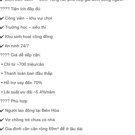
????
Tiện ích đầy đủ:
✔️
Công viên – khu vui chơi
✔️
Trường học – siêu thị
✔️
Khu sinh hoạt cộng đồng
✔️
An ninh 24/7
????
Giá dễ tiếp cận:
• Chỉ từ ~700 triệu/căn
• Thanh toán ban đầu thấp
• Hỗ trợ vay đến 70%
• Lãi suất ưu đãi ~5.4%/năm
????
Phù hợp:
✔️
Người lao động tại Biên Hòa
✔️
Vợ chồng trẻ chưa có nhà
✔️
Gia đình cần căn rộng 69m² để ở lâu dài