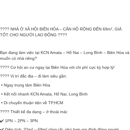
????
NHÀ Ở XÃ HỘI BIÊN HÒA – CĂN HỘ RỘNG ĐẾN 69m², GIÁ
TỐT CHO NGƯỜI LAO ĐỘNG
????
Bạn đang làm việc tại KCN Amata – Hố Nai – Long Bình – Biên Hòa và
muốn có nhà riêng?
????
Cơ hội an cư ngay tại Biên Hòa với chi phí cực kỳ hợp lý!
????
Vị trí đắc địa – đi làm siêu gần:
• Ngay trung tâm Biên Hòa
• Kết nối nhanh KCN Amata, Hố Nai, Long Bình
• Di chuyển thuận tiện về TP.HCM
????
Thiết kế đa dạng – ở thoải mái:
✔️
1PN – 2PN – 3PN
✔️
Diện tích: 32m² – 69m² rộng rãi, phù hợp gia đình đông người