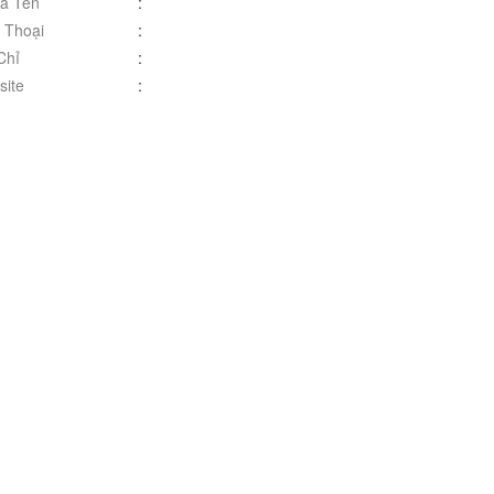
à Tên
:
 Thoại
:
Chỉ
:
ite
: