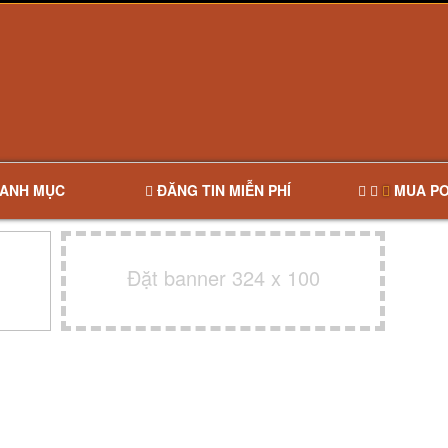
ANH MỤC
ĐĂNG TIN MIỄN PHÍ
MUA PO
Đặt banner 324 x 100