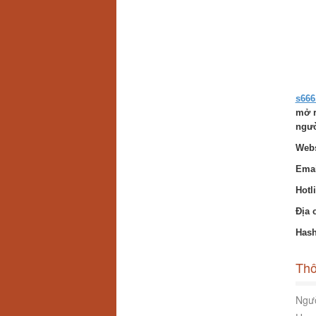
s666
mở r
ngườ
Webs
Emai
Hotl
Địa 
Hash
Thô
Ngườ