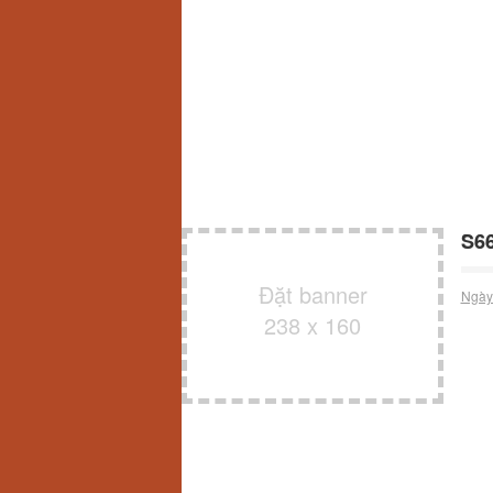
S66
Đặt banner
Ngày
238 x 160