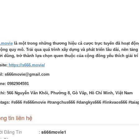
.movie
là một trong những thương hiệu cá cược trực tuyến đã hoạt độ
ộng quy mô. Trải qua quá trình xây dựng và phát triển lâu dài, nền tản
i dùng, trở thành lựa chọn quen thuộc của cộng đồng yêu thích giải trí 
ite:
https://s666.movie/
l: s666movie@gmail.com
ine: 0982904591
chỉ: 566 Nguyễn Văn Khối, Phường 8, Gò Vấp, Hồ Chí Minh, Việt Nam
tags: #s666 #s666movie #trangchus666 #dangkys666 #linkvaos666 #taia
ng tin liên hệ
i Đăng Tin
:
s666movie1