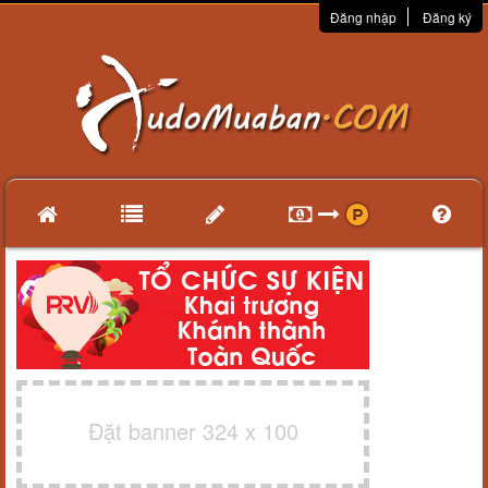
Đăng nhập
Đăng ký
Đặt banner 324 x 100