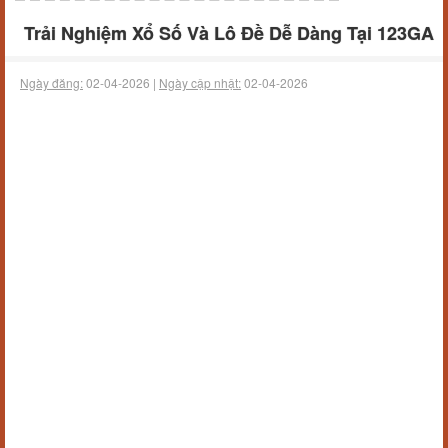
Trải Nghiệm Xổ Số Và Lô Đề Dễ Dàng Tại 123GA
Ngày đăng:
02-04-2026 |
Ngày cập nhật:
02-04-2026