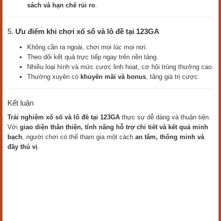
sách và hạn chế rủi ro
.
5.
Ưu điểm khi chơi xổ số và lô đề tại 123GA
Không cần ra ngoài, chơi mọi lúc mọi nơi.
Theo dõi kết quả trực tiếp ngay trên nền tảng.
Nhiều loại hình và mức cược linh hoạt, cơ hội trúng thưởng cao.
Thường xuyên có
khuyến mãi và bonus
, tăng giá trị cược.
Kết luận
Trải nghiệm xổ số và lô đề tại 123GA
thực sự dễ dàng và thuận tiện.
Với
giao diện thân thiện, tính năng hỗ trợ chi tiết và kết quả minh
bạch
, người chơi có thể tham gia một cách
an tâm, thông minh và
đầy thú vị
.