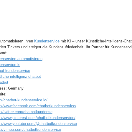
automatisieren Ihren
Kundenservice
mit KI – unser Künstliche-Intelligenz-Cha
iert Tickets und steigert die Kundenzufriedenheit. Ihr Partner für Kundenser
ord:
enservice automatisieren
enservice ki
bot kundenservice
liche intelligenz chatbot
atbot
ess: Germany
ite:
://chatbot-kundenservice.io/
s://www.facebook.com/chatbotkundenservice/
s://twitter.com/chatbotkundense
s://www.pinterest.com/chatbotkundenservice/
s://www.youtube.com/@chatbotkundenservice
s://vimeo.com/chatbotkundenservice