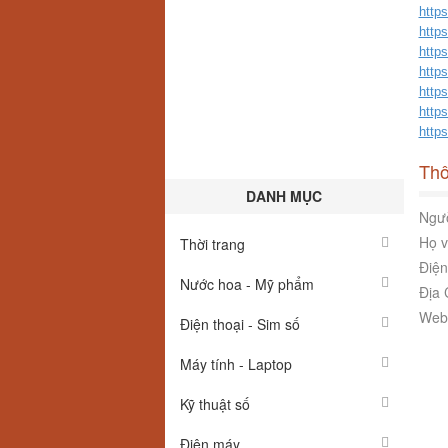
http
http
http
http
http
http
http
Thô
DANH MỤC
Ngườ
Họ v
Thời trang
Điện
Nước hoa - Mỹ phẩm
Địa 
Webs
Điện thoại - Sim số
Máy tính - Laptop
Kỹ thuật số
Điện máy