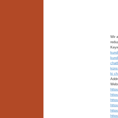
Wir 
reduz
Keyw
kund
kund
chat
künst
ki ch
Addr
Webs
https
http
http
http
http
http