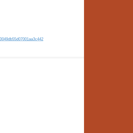
69d0049db55d07001aa3c442