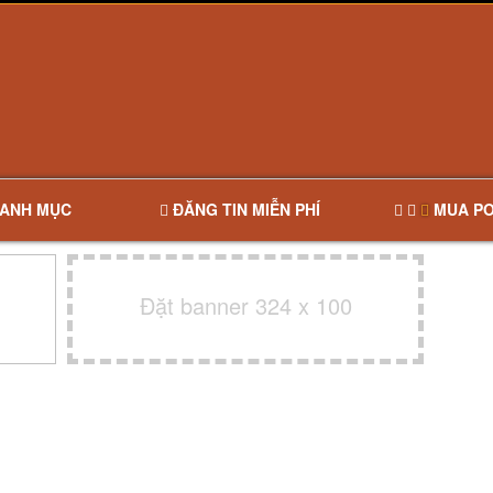
ANH MỤC
ĐĂNG TIN MIỄN PHÍ
MUA PO
Đặt banner 324 x 100