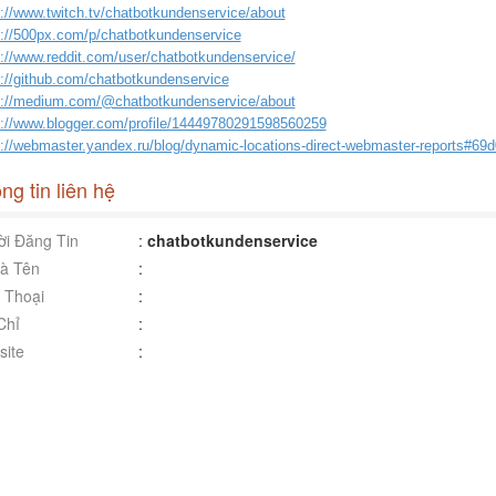
s://www.twitch.tv/chatbotkundenservice/about
s://500px.com/p/chatbotkundenservice
s://www.reddit.com/user/chatbotkundenservice/
s://github.com/chatbotkundenservice
s://medium.com/@chatbotkundenservice/about
s://www.blogger.com/profile/14449780291598560259
s://webmaster.yandex.ru/blog/dynamic-locations-direct-webmaster-reports#
ng tin liên hệ
i Đăng Tin
:
chatbotkundenservice
à Tên
:
 Thoại
:
Chỉ
:
ite
: