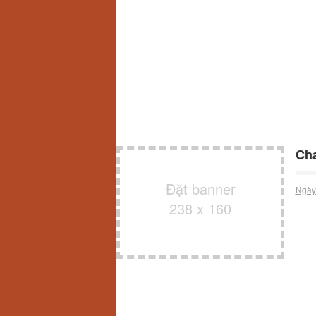
Cha
Đặt banner
Ngày
238 x 160