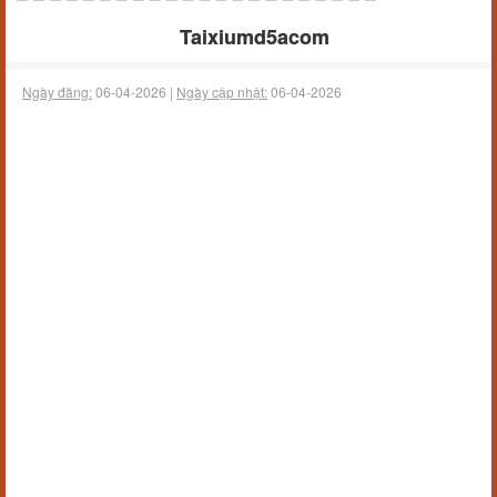
Taixiumd5acom
Ngày đăng:
06-04-2026 |
Ngày cập nhật:
06-04-2026