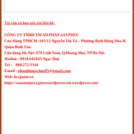
Tư vấn và báo giá xin liên hệ:
CÔNG TY TNHH TM XD PHAN GIA PHÚC
Cửa Hàng TPHCM :105/12 Nguyễn Thị Tú – Phường Bình Hưng Hòa B,
Quận Bình Tân.
Cửa hàng Hà Nội: 679 Lĩnh Nam, Q.Hoàng Mai, TP Hà Nội.
Hotline : 0918.641645 Ngọc Huệ
Tel : 086.272.3344
Email :
phanthingochue85@gmail.com
Web: kccpaint.vn
https://sonsanepoxygiarewordpresscom.wordpress.com/