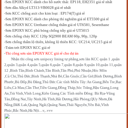
-S
ơn
EPOXY KCC dành cho hồ nước thải: EP118, EH2351 giá rẻ nhất
-Sơn dầu Alkyd LT313-VB0028 giá rẻ nhất
-Sơn KCC chống axit cho kim loại : EP174(T) giá rẻ
-Sơn EPOXY KCC dành cho phòng thí nghiệm giá rẻ ET5500 giá rẻ
-Sơn EPOXY KCC Urethane chống thấm giá rẻ UT6581, Sesenthane
-Sơn EPOXY KCC phủ bóng chống trầy giá rẻ UT5015
-Sơn chống cháy KCC 120p SQ2900 BEAM 60p, 90p, 120p
-Sơn chống thấm lộ thiên, không lộ thiên KCC: UC214, UC215 giá rẻ
-Trám trét EPOXY KCC giá rẻ
-
Thi công sơn sàn EPOXY KCC giá rẻ cho dự án
Nh
ậ
n thi công s
ơ
n unipoxy lining t
ự
ph
ẳ
ng,s
ơ
n lăn KCC qu
ậ
n 1 ,qu
ậ
n
2,qu
ậ
n 3,qu
ậ
n 4,qu
ậ
n 5,qu
ậ
n 6,qu
ậ
n 7,qu
ậ
n 8,qu
ậ
n 9,qu
ậ
n 10,qu
ậ
n 11,qu
ậ
n
12 ,Bình Tân,Bình Chánh,Tân Bình,Tân Phú,Phú Nhu
ậ
n,Hóc Môn
,C
ủ
Chi,Th
ủ
Đ
ứ
c,Bình Th
ạ
nh,Nhà Bè,C
ầ
n Giu
ộ
c,C
ầ
n Gi
ờ
,Bình D
ươ
ng,Bình
Ph
ướ
c,Bù Đ
ố
p,Bù Đăng,Th
ủ
Đ
ứ
c.Các t
ỉ
nh Mi
ề
n Tây:An Giang,B
ế
n Tre,B
ạ
c
Liêu,Cà Mau,C
ầ
n Th
ơ
,Ti
ề
n Giang,Đ
ồ
ng Tháp,Sóc Trăng,H
ậ
u Giang,Long
An,Trà Vinh,Vĩnh Long,Kiên Giang.Các T
ỉ
nh mi
ề
n Đông: Bà R
ị
a-Vũng
Tàu,Đ
ồ
ng Nai,Tây Ninh,Hà Tĩnh,H
ả
i D
ươ
ng,H
ả
i Phòng,QUy Nh
ơ
n,Đà
N
ẵ
ng,ĐăK Lak,Qu
ả
ng Ngãi,Qu
ả
ng Nam,Thái Nguyên,Yên Bái,Vĩnh
Phúc,B
ắ
c Ninh,Hà N
ộ
i....v,..vvv