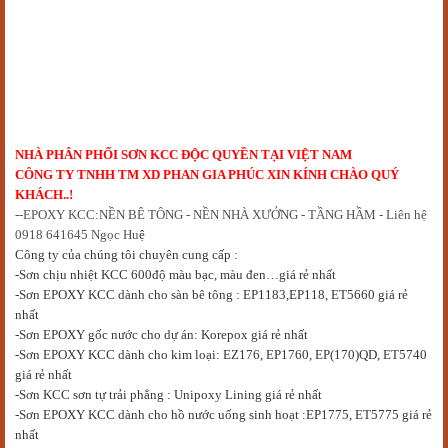
NHÀ PHÂN PHỐI SƠN KCC ĐỘC QUYỀN TẠI VIỆT NAM
CÔNG TY TNHH TM XD PHAN GIA PHÚC XIN KÍNH CHÀO QUÝ
KHÁCH..!
--EPOXY KCC:NỀN BÊ TÔNG - NỀN NHÀ XƯỞNG - TẦNG HẦM - Liên hệ
0918 641645 Ngọc Hu
ệ
Công ty của chúng tôi chuyên cung cấp :
-Sơn chịu nhiệt KCC 600độ màu bạc, màu đen…giá rẻ nhất
-Sơn EPOXY KCC dành cho sàn bê tông : EP1183,EP118, ET5660 giá rẻ
nhất
-S
ơn EPOXY gốc nước cho dự án
: Korepox giá rẻ nhất
-Sơn EPOXY KCC dành cho kim loại: EZ176, EP1760, EP(170)QD, ET5740
giá rẻ nhất
-Sơn KCC sơn tự trải phẳng : Unipoxy Lining giá rẻ nhất
-Sơn EPOXY KCC dành cho hồ nước uống sinh hoạt :EP1775, ET5775 giá rẻ
nhất