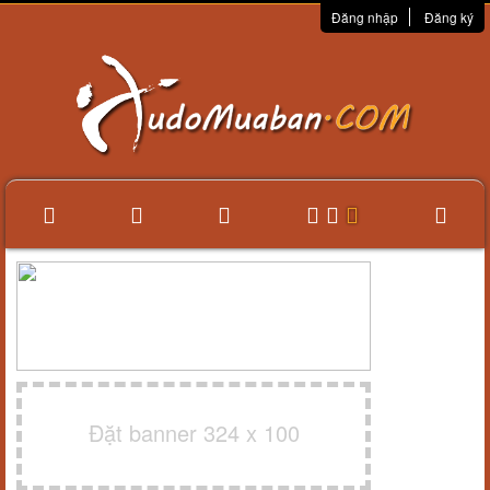
Đăng nhập
Đăng ký
Đặt banner 324 x 100