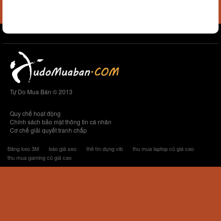
Tự Do Mua Bán © 2013
Quy chế hoạt động
Chính sách bảo mật thông tin cá nhân
Cơ chế giải quyết tranh chấp
Băng keo 3M
báo giá seo
thẻ tín dụng vib
thu mua laptop cũ giá cao
thu mua gaming cũ giá cao