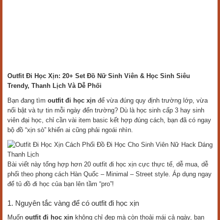
Outfit Đi Học Xịn: 20+ Set Đồ Nữ Sinh Viên & Học Sinh Siêu
Trendy, Thanh Lịch Và Dễ Phối
Bạn đang tìm
outfit đi học xịn
để vừa đúng quy định trường lớp, vừa
nổi bật và tự tin mỗi ngày đến trường? Dù là học sinh cấp 3 hay sinh
viên đại học, chỉ cần vài item basic kết hợp đúng cách, bạn đã có ngay
bộ đồ “xịn sò” khiến ai cũng phải ngoái nhìn.
Cách Phối Đồ Đi Học Cho Sinh Viên Nữ Hack Dáng
Thanh Lịch
Bài viết này tổng hợp hơn 20 outfit đi học xịn cực thực tế, dễ mua, dễ
phối theo phong cách Hàn Quốc – Minimal – Street style. Áp dụng ngay
để tủ đồ đi học của bạn lên tầm “pro”!
1. Nguyên tắc vàng để có outfit đi học xịn
Muốn
outfit đi học xịn
không chỉ đẹp mà còn thoải mái cả ngày, bạn