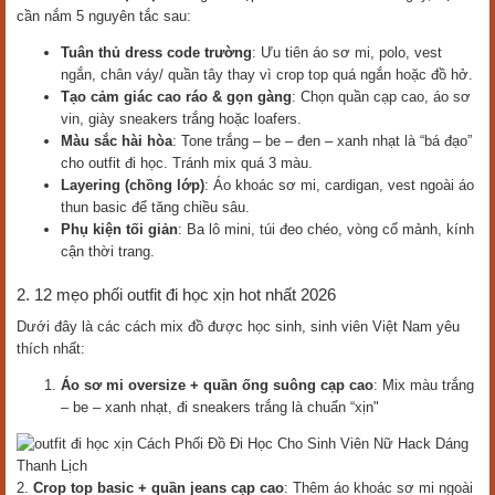
cần nắm 5 nguyên tắc sau:
Tuân thủ dress code trường
: Ưu tiên áo sơ mi, polo, vest
ngắn, chân váy/ quần tây thay vì crop top quá ngắn hoặc đồ hở.
Tạo cảm giác cao ráo & gọn gàng
: Chọn quần cạp cao, áo sơ
vin, giày sneakers trắng hoặc loafers.
Màu sắc hài hòa
: Tone trắng – be – đen – xanh nhạt là “bá đạo”
cho outfit đi học. Tránh mix quá 3 màu.
Layering (chồng lớp)
: Áo khoác sơ mi, cardigan, vest ngoài áo
thun basic để tăng chiều sâu.
Phụ kiện tối giản
: Ba lô mini, túi đeo chéo, vòng cổ mảnh, kính
cận thời trang.
2. 12 mẹo phối outfit đi học xịn hot nhất 2026
Dưới đây là các cách mix đồ được học sinh, sinh viên Việt Nam yêu
thích nhất:
Áo sơ mi oversize + quần ống suông cạp cao
: Mix màu trắng
– be – xanh nhạt, đi sneakers trắng là chuẩn “xịn"
Cách Phối Đồ Đi Học Cho Sinh Viên Nữ Hack Dáng
Thanh Lịch
2.
Crop top basic + quần jeans cạp cao
: Thêm áo khoác sơ mi ngoài