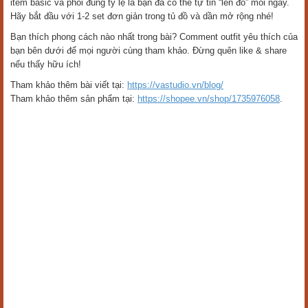
item basic và phối đúng tỷ lệ là bạn đã có thể tự tin “lên đồ” mỗi ngày.
Hãy bắt đầu với 1-2 set đơn giản trong tủ đồ và dần mở rộng nhé!
Bạn thích phong cách nào nhất trong bài? Comment outfit yêu thích của
bạn bên dưới để mọi người cùng tham khảo. Đừng quên like & share
nếu thấy hữu ích!
Tham khảo thêm bài viết tại:
https://vastudio.vn/blog/
Tham khảo thêm sản phẩm tại:
https://shopee.vn/shop/1735976058
.