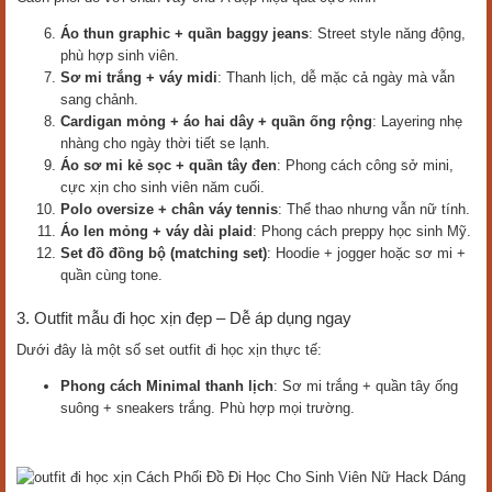
Áo thun graphic + quần baggy jeans
: Street style năng động,
phù hợp sinh viên.
Sơ mi trắng + váy midi
: Thanh lịch, dễ mặc cả ngày mà vẫn
sang chảnh.
Cardigan mỏng + áo hai dây + quần ống rộng
: Layering nhẹ
nhàng cho ngày thời tiết se lạnh.
Áo sơ mi kẻ sọc + quần tây đen
: Phong cách công sở mini,
cực xịn cho sinh viên năm cuối.
Polo oversize + chân váy tennis
: Thể thao nhưng vẫn nữ tính.
Áo len mỏng + váy dài plaid
: Phong cách preppy học sinh Mỹ.
Set đồ đồng bộ (matching set)
: Hoodie + jogger hoặc sơ mi +
quần cùng tone.
3. Outfit mẫu đi học xịn đẹp – Dễ áp dụng ngay
Dưới đây là một số set outfit đi học xịn thực tế:
Phong cách Minimal thanh lịch
: Sơ mi trắng + quần tây ống
suông + sneakers trắng. Phù hợp mọi trường.
Cách Phối Đồ Đi Học Cho Sinh Viên Nữ Hack Dáng