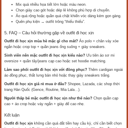
Mix quá nhiều họa tiết lớn hoặc màu neon.
Chọn giày cao gót hoặc dép lê không phù hợp di chuyển.
Áo quá rộng hoặc quần quá chật khiến vóc dáng kém gọn gàng.
Quên phụ kiện → outfit trông “thiếu thiếu”.
5. FAQ – Câu hỏi thường gặp về outfit đi học xịn
Outfit đi học xịn mùa hè mặc gì cho mát?
Áo polo + chân váy xòe
ngắn hoặc crop top + quần jeans ống suông + giày sneakers.
Sinh viên nên mặc outfit đi học xịn kiểu nào?
Ưu tiên áo sơ mi
oversize + quần tây/jeans cạp cao hoặc set hoodie matching.
Làm sao phối outfit đi học xịn với đồng phục?
Thêm cardigan ngoài
áo đồng phục, thắt lưng bản nhỏ hoặc thay giày sneakers trắng.
Outfit đi học xịn giá rẻ mua ở đâu?
Shopee, Lazada, các shop thời
trang Hàn Quốc (Gence, Routine, Mia Lala…).
Người thấp bé mặc outfit đi học xịn như thế nào?
Chọn quần cạp
cao + áo crop hoặc váy ngắn + giày đế cao nhẹ.
Kết luận
Outfit đi học xịn
không cần quá đắt tiền hay cầu kỳ, chỉ cần biết chọn