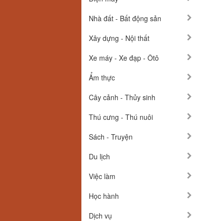
Nhà đất - Bất động sản
Xây dựng - Nội thất
Xe máy - Xe đạp - Ôtô
Ẩm thực
Cây cảnh - Thủy sinh
Thú cưng - Thú nuôi
Sách - Truyện
Du lịch
Việc làm
Học hành
Dịch vụ