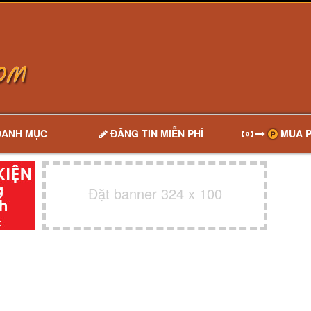
DANH MỤC
ĐĂNG TIN MIỄN PHÍ
MUA P
Đặt banner 324 x 100