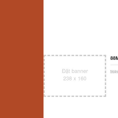
88M
Đặt banner
Ngày
238 x 160