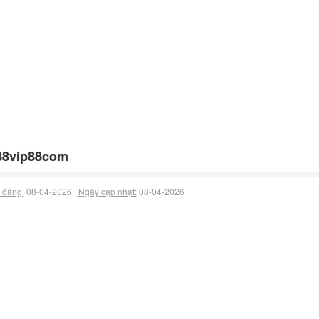
88vip88com
 đăng:
08-04-2026 |
Ngày cập nhật:
08-04-2026