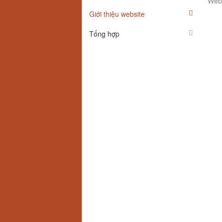
Webs
Giới thiệu website
Tổng hợp