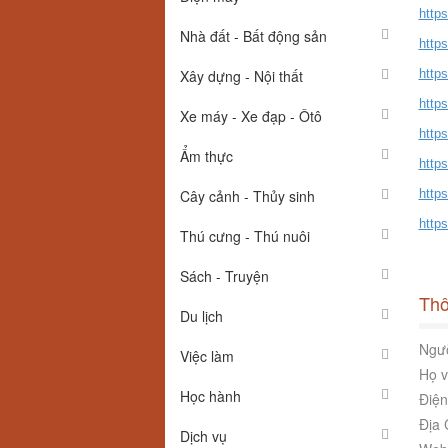
https
Nhà đất - Bất động sản
http
Xây dựng - Nội thất
https
http
Xe máy - Xe đạp - Ôtô
http
Ẩm thực
http
Cây cảnh - Thủy sinh
http
http
Thú cưng - Thú nuôi
Sách - Truyện
Thô
Du lịch
Ngườ
Việc làm
Họ v
Học hành
Điện
Địa 
Dịch vụ