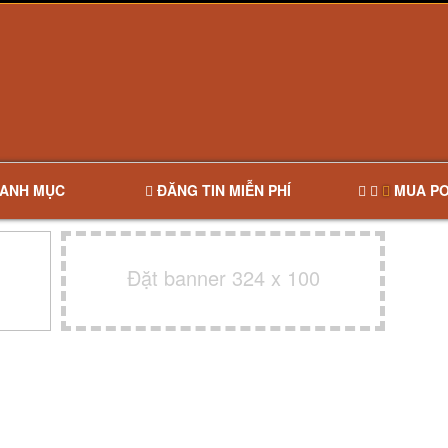
ANH MỤC
ĐĂNG TIN MIỄN PHÍ
MUA PO
Đặt banner 324 x 100