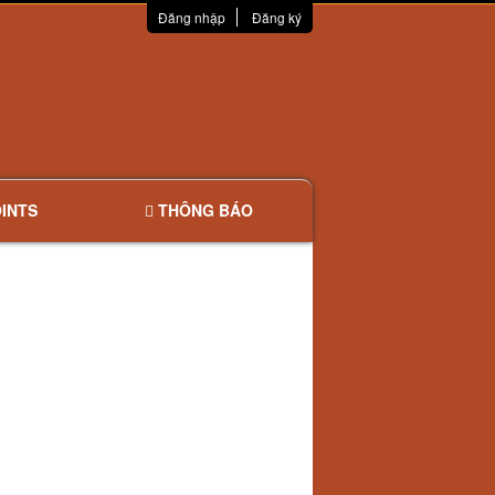
Đăng nhập
Đăng ký
INTS
THÔNG BÁO