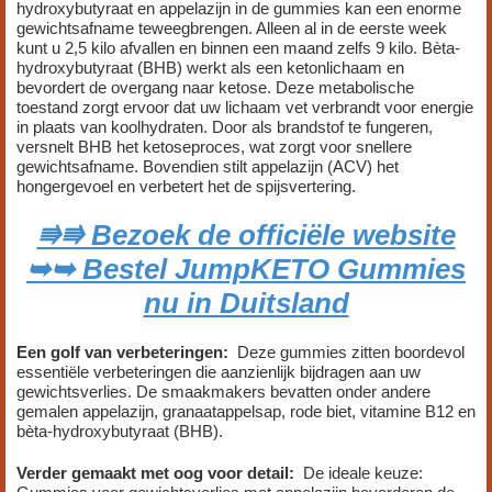
hydroxybutyraat en appelazijn in de gummies kan een enorme
gewichtsafname teweegbrengen. Alleen al in de eerste week
kunt u 2,5 kilo afvallen en binnen een maand zelfs 9 kilo. Bèta-
hydroxybutyraat (BHB) werkt als een ketonlichaam en
bevordert de overgang naar ketose. Deze metabolische
toestand zorgt ervoor dat uw lichaam vet verbrandt voor energie
in plaats van koolhydraten. Door als brandstof te fungeren,
versnelt BHB het ketoseproces, wat zorgt voor snellere
gewichtsafname. Bovendien stilt appelazijn (ACV) het
hongergevoel en verbetert het de spijsvertering.
⭆⭆ Bezoek de officiële website
➥➥ Bestel JumpKETO Gummies
nu in Duitsland
Een golf van verbeteringen:
Deze gummies zitten boordevol
essentiële verbeteringen die aanzienlijk bijdragen aan uw
gewichtsverlies. De smaakmakers bevatten onder andere
gemalen appelazijn, granaatappelsap, rode biet, vitamine B12 en
bèta-hydroxybutyraat (BHB).
Verder gemaakt met oog voor detail:
De ideale keuze: