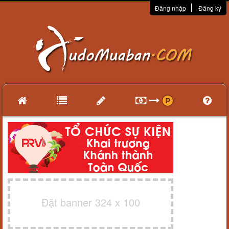
Đăng nhập
Đăng ký
Đặt banner 324 x 100