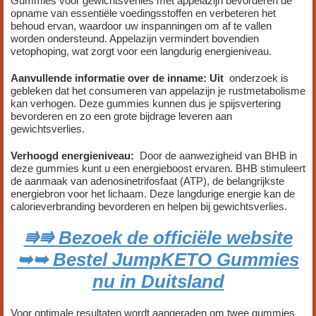
Gummies voor gewichtsverlies met appelazijn bevorderen de
opname van essentiële voedingsstoffen en verbeteren het
behoud ervan, waardoor uw inspanningen om af te vallen
worden ondersteund. Appelazijn vermindert bovendien
vetophoping, wat zorgt voor een langdurig energieniveau.
Aanvullende informatie over de inname: Uit
onderzoek is
gebleken dat het consumeren van appelazijn je rustmetabolisme
kan verhogen. Deze gummies kunnen dus je spijsvertering
bevorderen en zo een grote bijdrage leveren aan
gewichtsverlies.
Verhoogd energieniveau:
Door de aanwezigheid van BHB in
deze gummies kunt u een energieboost ervaren. BHB stimuleert
de aanmaak van adenosinetrifosfaat (ATP), de belangrijkste
energiebron voor het lichaam. Deze langdurige energie kan de
calorieverbranding bevorderen en helpen bij gewichtsverlies.
⭆⭆ Bezoek de officiële website
➥➥ Bestel JumpKETO Gummies
nu in Duitsland
Voor optimale resultaten wordt aangeraden om twee gummies