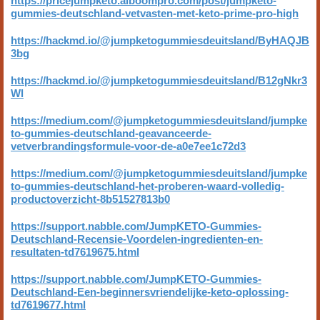
https://pricejumpketo.alboompro.com/post/jumpketo-
gummies-deutschland-vetvasten-met-keto-prime-pro-high
https://hackmd.io/@jumpketogummiesdeuitsland/ByHAQJB
3bg
https://hackmd.io/@jumpketogummiesdeuitsland/B12gNkr3
Wl
https://medium.com/@jumpketogummiesdeuitsland/jumpke
to-gummies-deutschland-geavanceerde-
vetverbrandingsformule-voor-de-a0e7ee1c72d3
https://medium.com/@jumpketogummiesdeuitsland/jumpke
to-gummies-deutschland-het-proberen-waard-volledig-
productoverzicht-8b51527813b0
https://support.nabble.com/JumpKETO-Gummies-
Deutschland-Recensie-Voordelen-ingredienten-en-
resultaten-td7619675.html
https://support.nabble.com/JumpKETO-Gummies-
Deutschland-Een-beginnersvriendelijke-keto-oplossing-
td7619677.html