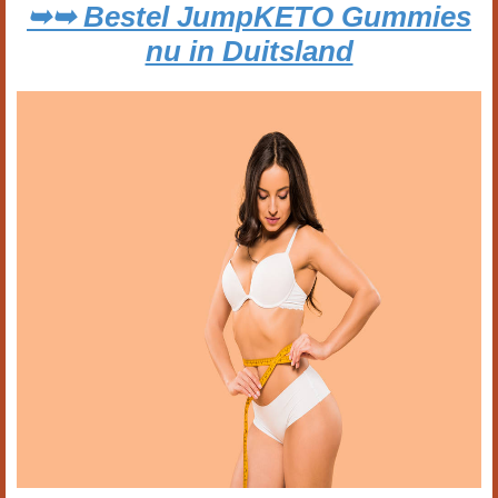
➥➥ Bestel JumpKETO Gummies
nu in Duitsland