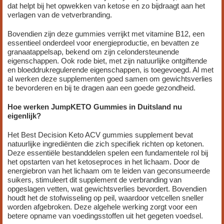
dat helpt bij het opwekken van ketose en zo bijdraagt aan het
verlagen van de vetverbranding.
Bovendien zijn deze gummies verrijkt met vitamine B12, een
essentieel onderdeel voor energieproductie, en bevatten ze
granaatappelsap, bekend om zijn celondersteunende
eigenschappen. Ook rode biet, met zijn natuurlijke ontgiftende
en bloeddrukregulerende eigenschappen, is toegevoegd. Al met
al werken deze supplementen goed samen om gewichtsverlies
te bevorderen en bij te dragen aan een goede gezondheid.
Hoe werken JumpKETO Gummies in Duitsland nu
eigenlijk?
Het Best Decision Keto ACV gummies supplement bevat
natuurlijke ingrediënten die zich specifiek richten op ketonen.
Deze essentiële bestanddelen spelen een fundamentele rol bij
het opstarten van het ketoseproces in het lichaam. Door de
energiebron van het lichaam om te leiden van geconsumeerde
suikers, stimuleert dit supplement de verbranding van
opgeslagen vetten, wat gewichtsverlies bevordert. Bovendien
houdt het de stofwisseling op peil, waardoor vetcellen sneller
worden afgebroken. Deze algehele werking zorgt voor een
betere opname van voedingsstoffen uit het gegeten voedsel.