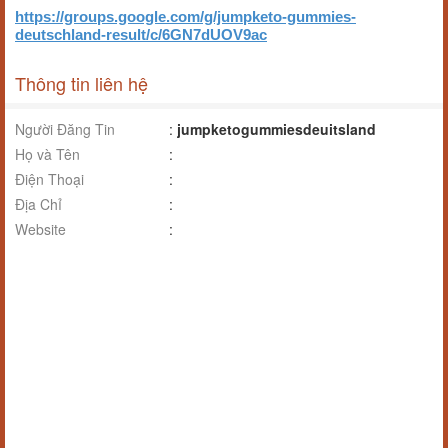
https://groups.google.com/g/jumpketo-gummies-
deutschland-result/c/6GN7dUOV9ac
Thông tin liên hệ
Người Đăng Tin
:
jumpketogummiesdeuitsland
Họ và Tên
:
Điện Thoại
:
Địa Chỉ
:
Website
: