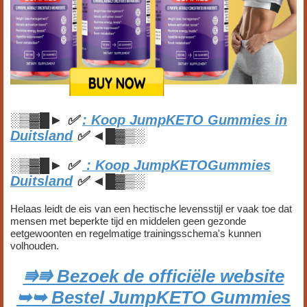
░▒▓█►
✅
: Koop JumpKETO Gummies in
Duitsland
✅
◄█▓▒░
░▒▓█►
✅
: Koop JumpKETOGummies
Duitsland
✅
◄█▓▒░
Helaas leidt de eis van een hectische levensstijl er vaak toe dat
mensen met beperkte tijd en middelen geen gezonde
eetgewoonten en regelmatige trainingsschema's kunnen
volhouden.
⭆⭆ Bezoek de officiële website
➥➥ Bestel JumpKETO Gummies