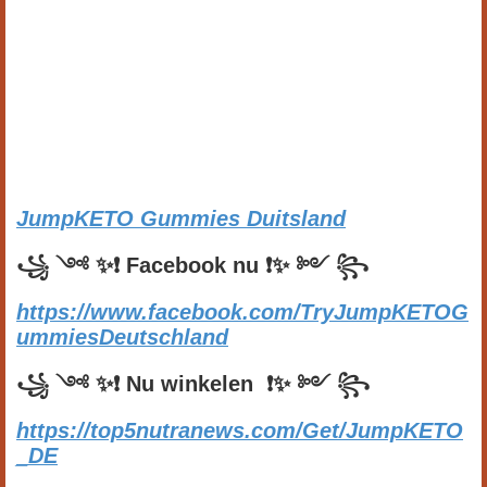
JumpKETO Gummies Duitsland
꧁
༺
✨❗
Facebook nu
❗✨
༻
꧂
https://www.facebook.com/TryJumpKETOG
ummiesDeutschland
꧁
༺
✨❗
Nu winkelen
❗✨
༻
꧂
https://top5nutranews.com/Get/JumpKETO
_DE