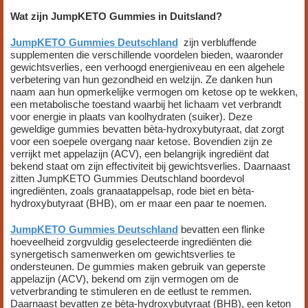
Wat zijn JumpKETO Gummies in Duitsland?
JumpKETO Gummies Deutschland
zijn verbluffende
supplementen die verschillende voordelen bieden, waaronder
gewichtsverlies, een verhoogd energieniveau en een algehele
verbetering van hun gezondheid en welzijn. Ze danken hun
naam aan hun opmerkelijke vermogen om ketose op te wekken,
een metabolische toestand waarbij het lichaam vet verbrandt
voor energie in plaats van koolhydraten (suiker). Deze
geweldige gummies bevatten bèta-hydroxybutyraat, dat zorgt
voor een soepele overgang naar ketose. Bovendien zijn ze
verrijkt met appelazijn (ACV), een belangrijk ingrediënt dat
bekend staat om zijn effectiviteit bij gewichtsverlies. Daarnaast
zitten JumpKETO Gummies Deutschland boordevol
ingrediënten, zoals granaatappelsap, rode biet en bèta-
hydroxybutyraat (BHB), om er maar een paar te noemen.
JumpKETO Gummies Deutschland
bevatten een flinke
hoeveelheid zorgvuldig geselecteerde ingrediënten die
synergetisch samenwerken om gewichtsverlies te
ondersteunen. De gummies maken gebruik van geperste
appelazijn (ACV), bekend om zijn vermogen om de
vetverbranding te stimuleren en de eetlust te remmen.
Daarnaast bevatten ze bèta-hydroxybutyraat (BHB), een keton