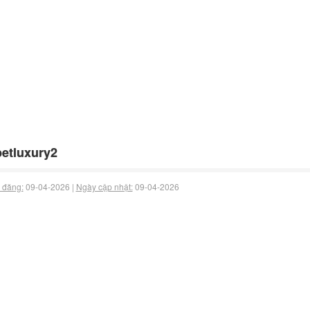
etluxury2
 đăng:
09-04-2026 |
Ngày cập nhật:
09-04-2026