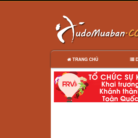
TRANG CHỦ