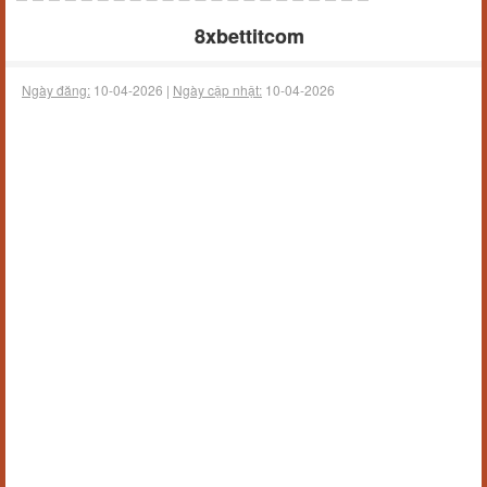
8xbettitcom
Ngày đăng:
10-04-2026 |
Ngày cập nhật:
10-04-2026