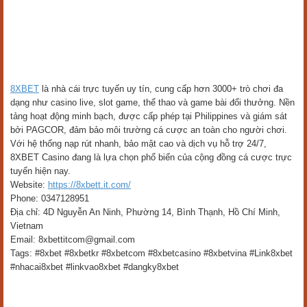
8XBET
là nhà cái trực tuyến uy tín, cung cấp hơn 3000+ trò chơi đa
dạng như casino live, slot game, thể thao và game bài đổi thưởng. Nền
tảng hoạt động minh bạch, được cấp phép tại Philippines và giám sát
bởi PAGCOR, đảm bảo môi trường cá cược an toàn cho người chơi.
Với hệ thống nạp rút nhanh, bảo mật cao và dịch vụ hỗ trợ 24/7,
8XBET Casino đang là lựa chọn phổ biến của cộng đồng cá cược trực
tuyến hiện nay.
Website:
https://8xbett.it.com/
Phone: 0347128951
Địa chỉ: 4D Nguyễn An Ninh, Phường 14, Bình Thạnh, Hồ Chí Minh,
Vietnam
Email: 8xbettitcom@gmail.com
Tags: #8xbet #8xbetkr #8xbetcom #8xbetcasino #8xbetvina #Link8xbet
#nhacai8xbet #linkvao8xbet #dangky8xbet