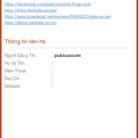
https://hackerone.com/pubicuscomm?type=user
https://linkin.bio/pubicuscom/
https://www.brownbook.net/business/55001027/pubicuscom
https://about.me/pubicuscom
Thông tin liên hệ
Người Đăng Tin
:
pubicuscom
Họ và Tên
:
Điện Thoại
:
Địa Chỉ
:
Website
: