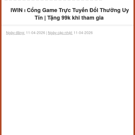
IWIN ⏐ Cổng Game Trực Tuyến Đổi Thưởng Uy
Tín | Tặng 99k khi tham gia
Ngày đăng:
11-04-2026 |
Ngày cập nhật:
11-04-2026