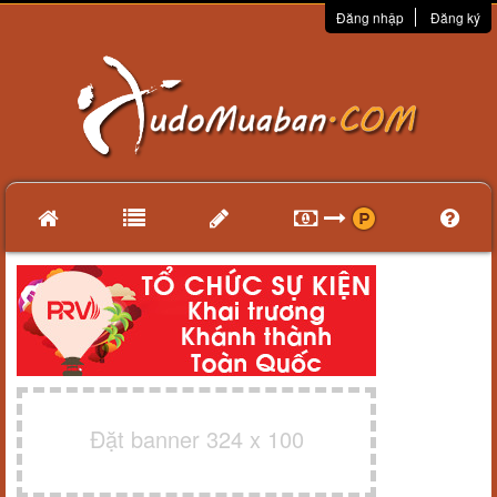
Đăng nhập
Đăng ký
Đặt banner 324 x 100