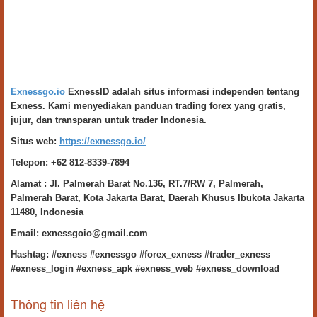
Exnessgo.io
ExnessID adalah situs informasi independen tentang
Exness. Kami menyediakan panduan trading forex yang gratis,
jujur, dan transparan untuk trader Indonesia.
Situs web:
https://exnessgo.io/
Telepon: +62 812-8339-7894
Alamat : Jl. Palmerah Barat No.136, RT.7/RW 7, Palmerah,
Palmerah Barat, Kota Jakarta Barat, Daerah Khusus Ibukota Jakarta
11480, Indonesia
Email: exnessgoio@gmail.com
Hashtag: #exness #exnessgo #forex_exness #trader_exness
#exness_login #exness_apk #exness_web #exness_download
Thông tin liên hệ