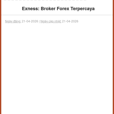
Exness: Broker Forex Terpercaya
Ngày đăng:
21-04-2026 |
Ngày cập nhật:
21-04-2026