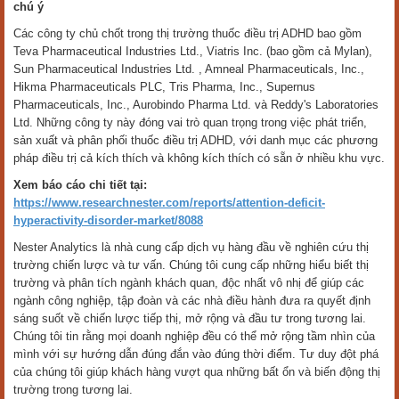
chú ý
Các công ty chủ chốt trong thị trường thuốc điều trị ADHD bao gồm
Teva Pharmaceutical Industries Ltd., Viatris Inc. (bao gồm cả Mylan),
Sun Pharmaceutical Industries Ltd. , Amneal Pharmaceuticals, Inc.,
Hikma Pharmaceuticals PLC, Tris Pharma, Inc., Supernus
Pharmaceuticals, Inc., Aurobindo Pharma Ltd. và Reddy's Laboratories
Ltd. Những công ty này đóng vai trò quan trọng trong việc phát triển,
sản xuất và phân phối thuốc điều trị ADHD, với danh mục các phương
pháp điều trị cả kích thích và không kích thích có sẵn ở nhiều khu vực.
Xem báo cáo chi tiết tại:
https://www.researchnester.com/reports/attention-deficit-
hyperactivity-disorder-market/8088
Nester Analytics là nhà cung cấp dịch vụ hàng đầu về nghiên cứu thị
trường chiến lược và tư vấn. Chúng tôi cung cấp những hiểu biết thị
trường và phân tích ngành khách quan, độc nhất vô nhị để giúp các
ngành công nghiệp, tập đoàn và các nhà điều hành đưa ra quyết định
sáng suốt về chiến lược tiếp thị, mở rộng và đầu tư trong tương lai.
Chúng tôi tin rằng mọi doanh nghiệp đều có thể mở rộng tầm nhìn của
mình với sự hướng dẫn đúng đắn vào đúng thời điểm. Tư duy đột phá
của chúng tôi giúp khách hàng vượt qua những bất ổn và biến động thị
trường trong tương lai.