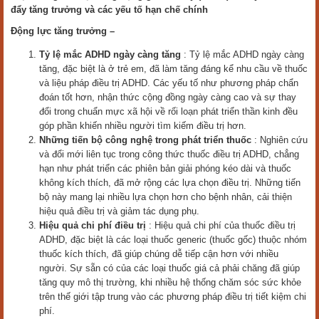
đẩy tăng trưởng và các yếu tố hạn chế chính
Động lực tăng trưởng –
Tỷ lệ mắc ADHD ngày càng tăng
: Tỷ lệ mắc ADHD ngày càng
tăng, đặc biệt là ở trẻ em, đã làm tăng đáng kể nhu cầu về thuốc
và liệu pháp điều trị ADHD. Các yếu tố như phương pháp chẩn
đoán tốt hơn, nhận thức cộng đồng ngày càng cao và sự thay
đổi trong chuẩn mực xã hội về rối loạn phát triển thần kinh đều
góp phần khiến nhiều người tìm kiếm điều trị hơn.
Những tiến bộ công nghệ trong phát triển thuốc
: Nghiên cứu
và đổi mới liên tục trong công thức thuốc điều trị ADHD, chẳng
hạn như phát triển các phiên bản giải phóng kéo dài và thuốc
không kích thích, đã mở rộng các lựa chọn điều trị. Những tiến
bộ này mang lại nhiều lựa chọn hơn cho bệnh nhân, cải thiện
hiệu quả điều trị và giảm tác dụng phụ.
Hiệu quả chi phí điều trị
: Hiệu quả chi phí của thuốc điều trị
ADHD, đặc biệt là các loại thuốc generic (thuốc gốc) thuộc nhóm
thuốc kích thích, đã giúp chúng dễ tiếp cận hơn với nhiều
người. Sự sẵn có của các loại thuốc giá cả phải chăng đã giúp
tăng quy mô thị trường, khi nhiều hệ thống chăm sóc sức khỏe
trên thế giới tập trung vào các phương pháp điều trị tiết kiệm chi
phí.