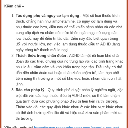
Kiềm chế –
Tác dụng phụ và nguy cơ lạm dụng
: Một số loại thuốc kích
thích, chẳng hạn như amphetamine, có nguy cơ lạm dụng và
phụ thuộc cao hơn, điều này có thể khiến bệnh nhân và các nhà
cung cấp dịch vụ chăm sóc sức khỏe ngần ngại sử dụng các
loại thuốc này để điều trị lâu dài. Điều này đặc biệt quan trọng
đối với người lớn, nơi việc lạm dụng thuốc điều trị ADHD đang
ngày càng trở thành mối lo ngại.
Thách thức trong chẩn đoán
: ADHD là một rối loạn khó chẩn
đoán do các triệu chứng của nó trùng lặp với các tình trạng khác
như lo âu, trầm cảm và khó khăn trong học tập. Điều này có thể
dẫn đến chẩn đoán sai hoặc chẩn đoán chậm trễ, làm hạn chế
tiềm năng thị trường ở một số khu vực hoặc nhóm dân cư nhất
định.
Rào cản pháp lý
: Quy trình phê duyệt pháp lý nghiêm ngặt, đặc
biệt đối với các loại thuốc điều trị ADHD mới, có thể làm chậm
quá trình đưa các phương pháp điều trị tiên tiến ra thị trường.
Thêm vào đó, các quy định khác nhau ở các khu vực khác nhau
có thể ảnh hưởng đến tốc độ và hiệu quả đưa sản phẩm mới ra
thị trường.
Yêu cầu mẫu tại
https://www.researchnester.com/sample-request-