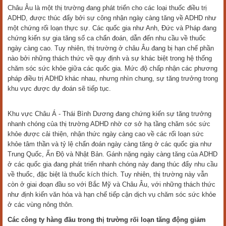
Châu Âu là một thị trường đang phát triển cho các loại thuốc điều trị
ADHD, được thúc đẩy bởi sự công nhận ngày càng tăng về ADHD như
một chứng rối loạn thực sự. Các quốc gia như Anh, Đức và Pháp đang
chứng kiến sự gia tăng số ca chẩn đoán, dẫn đến nhu cầu về thuốc
ngày càng cao. Tuy nhiên, thị trường ở châu Âu đang bị hạn chế phần
nào bởi những thách thức về quy định và sự khác biệt trong hệ thống
chăm sóc sức khỏe giữa các quốc gia. Mức độ chấp nhận các phương
pháp điều trị ADHD khác nhau, nhưng nhìn chung, sự tăng trưởng trong
khu vực được dự đoán sẽ tiếp tục.
Khu vực Châu Á - Thái Bình Dương đang chứng kiến sự tăng trưởng
nhanh chóng của thị trường ADHD nhờ cơ sở hạ tầng chăm sóc sức
khỏe được cải thiện, nhận thức ngày càng cao về các rối loạn sức
khỏe tâm thần và tỷ lệ chẩn đoán ngày càng tăng ở các quốc gia như
Trung Quốc, Ấn Độ và Nhật Bản. Gánh nặng ngày càng tăng của ADHD
ở các quốc gia đang phát triển nhanh chóng này đang thúc đẩy nhu cầu
về thuốc, đặc biệt là thuốc kích thích. Tuy nhiên, thị trường này vẫn
còn ở giai đoạn đầu so với Bắc Mỹ và Châu Âu, với những thách thức
như định kiến văn hóa và hạn chế tiếp cận dịch vụ chăm sóc sức khỏe
ở các vùng nông thôn.
Các công ty hàng đầu trong thị trường rối loạn tăng động giảm