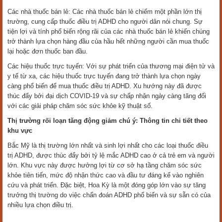
Các nhà thuốc bán lẻ: Các nhà thuốc bán lẻ chiếm một phần lớn thị
trường, cung cấp thuốc điều trị ADHD cho người dân nói chung. Sự
tiện lợi và tính phổ biến rộng rãi của các nhà thuốc bán lẻ khiến chúng
trở thành lựa chọn hàng đầu của hầu hết những người cần mua thuốc
lại hoặc đơn thuốc ban đầu.
Các hiệu thuốc trực tuyến: Với sự phát triển của thương mại điện tử và
y tế từ xa, các hiệu thuốc trực tuyến đang trở thành lựa chọn ngày
càng phổ biến để mua thuốc điều trị ADHD. Xu hướng này đã được
thúc đẩy bởi đại dịch COVID-19 và sự chấp nhận ngày càng tăng đối
với các giải pháp chăm sóc sức khỏe kỹ thuật số.
Thị trường rối loạn tăng động giảm chú ý: Thông tin chi tiết theo
khu vực
Bắc Mỹ là thị trường lớn nhất và sinh lợi nhất cho các loại thuốc điều
trị ADHD, được thúc đẩy bởi tỷ lệ mắc ADHD cao ở cả trẻ em và người
lớn. Khu vực này được hưởng lợi từ cơ sở hạ tầng chăm sóc sức
khỏe tiên tiến, mức độ nhận thức cao và đầu tư đáng kể vào nghiên
cứu và phát triển. Đặc biệt, Hoa Kỳ là một đóng góp lớn vào sự tăng
trưởng thị trường do việc chẩn đoán ADHD phổ biến và sự sẵn có của
nhiều lựa chọn điều trị.