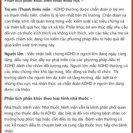
Phân tích phân khúc theo nhân
khẩu học
–
Trẻ em /Thanh thiếu niên
: ADHD thường được chẩn đoán ở trẻ em
và thanh thiếu niên, chiếm tỷ lệ lớn nhất trên thị trường. Chẩn đoán và
can thiệp sớm rất quan trọng trong việc kiểm soát các triệu chứng và
cải thiện kết quả học tập và xã hội. Phân khúc trẻ em thúc đẩy nhu cầu
đối với cả thuốc kích thích và không kích thích, với các bậc cha mẹ và
người chăm sóc đang tìm kiếm các phương pháp điều trị hiệu quả để
giúp kiểm soát tình trạng này.
Người lớn
: Việc nhận biết chứng ADHD ở người lớn đang ngày càng
tăng, điều này thúc đẩy sự phát triển của các phương pháp điều trị
ADHD dành cho nhóm đối tượng này. Người lớn mắc ADHD thường có
các triệu chứng như khó tập trung, bốc đồng và thiếu tổ chức. Thị
trường dành cho người lớn dự kiến sẽ tăng trưởng, đặc biệt là ở
những khu vực mà nhận thức và chẩn đoán ADHD ở người lớn đang
được cải thiện.
Phân tích phân khúc theo
loại hình nhà thuốc
–
Nhà thuốc bệnh viện: Nhà thuốc bệnh viện vẫn là kênh phân phối quan
trọng cho thuốc điều trị ADHD, đặc biệt là đối với những bệnh nhân có
trường hợp phức tạp hoặc cần điều trị lâu dài. Bệnh viện thường có
các kế hoạch điều trị chuyên biệt và cung cấp thuốc trực tiếp cho bệnh
nhân.