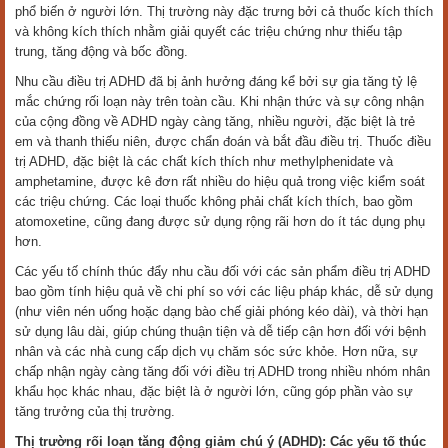
phổ biến ở người lớn. Thị trường này đặc trưng bởi cả thuốc kích thích
và không kích thích nhằm giải quyết các triệu chứng như thiếu tập
trung, tăng động và bốc đồng.
Nhu cầu điều trị ADHD đã bị ảnh hưởng đáng kể bởi sự gia tăng tỷ lệ
mắc chứng rối loạn này trên toàn cầu. Khi nhận thức và sự công nhận
của cộng đồng về ADHD ngày càng tăng, nhiều người, đặc biệt là trẻ
em và thanh thiếu niên, được chẩn đoán và bắt đầu điều trị. Thuốc điều
trị ADHD, đặc biệt là các chất kích thích như methylphenidate và
amphetamine, được kê đơn rất nhiều do hiệu quả trong việc kiểm soát
các triệu chứng. Các loại thuốc không phải chất kích thích, bao gồm
atomoxetine, cũng đang được sử dụng rộng rãi hơn do ít tác dụng phụ
hơn.
Các yếu tố chính thúc đẩy nhu cầu đối với các sản phẩm điều trị ADHD
bao gồm tính hiệu quả về chi phí so với các liệu pháp khác, dễ sử dụng
(như viên nén uống hoặc dạng bào chế giải phóng kéo dài), và thời hạn
sử dụng lâu dài, giúp chúng thuận tiện và dễ tiếp cận hơn đối với bệnh
nhân và các nhà cung cấp dịch vụ chăm sóc sức khỏe. Hơn nữa, sự
chấp nhận ngày càng tăng đối với điều trị ADHD trong nhiều nhóm nhân
khẩu học khác nhau, đặc biệt là ở người lớn, cũng góp phần vào sự
tăng trưởng của thị trường.
Thị trường rối loạn tăng động giảm chú ý (ADHD): Các yếu tố thúc