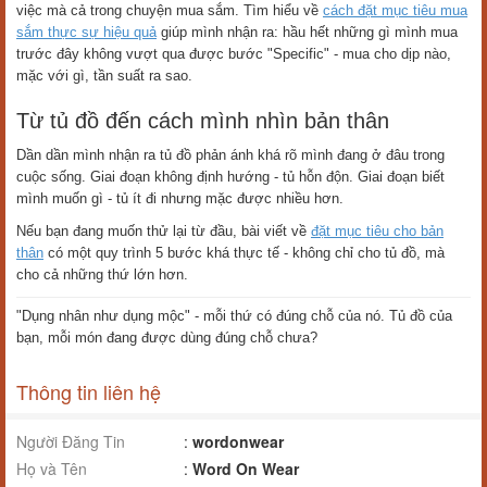
việc mà cả trong chuyện mua sắm. Tìm hiểu về
cách đặt mục tiêu mua
sắm thực sự hiệu quả
giúp mình nhận ra: hầu hết những gì mình mua
trước đây không vượt qua được bước "Specific" - mua cho dịp nào,
mặc với gì, tần suất ra sao.
Từ tủ đồ đến cách mình nhìn bản thân
Dần dần mình nhận ra tủ đồ phản ánh khá rõ mình đang ở đâu trong
cuộc sống. Giai đoạn không định hướng - tủ hỗn độn. Giai đoạn biết
mình muốn gì - tủ ít đi nhưng mặc được nhiều hơn.
Nếu bạn đang muốn thử lại từ đầu, bài viết về
đặt mục tiêu cho bản
thân
có một quy trình 5 bước khá thực tế - không chỉ cho tủ đồ, mà
cho cả những thứ lớn hơn.
"Dụng nhân như dụng mộc" - mỗi thứ có đúng chỗ của nó. Tủ đồ của
bạn, mỗi món đang được dùng đúng chỗ chưa?
Thông tin liên hệ
Người Đăng Tin
:
wordonwear
Họ và Tên
:
Word On Wear