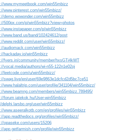
s://www.mymeetbook.com/win55mbizz
s://www.pinterest.com/win55mbizz/
s://demo.wowonder.com/win55mbizz
s://500px.com/p/win55mbizz?view=photos
s://www.instapaper.com/p/win55mbizz
s://www.band.us/band/102424612/post
s://www.reddit.com/user/win55mbizz/
s://audiomack.com/win55mbizz
s://hackaday.io/win55mbizz
s://fyers.in/community/member/hxsGTi4kWT
s://vocal.media/authors/wi-n55-122n1e02oj
s://leetcode.com/u/win55mbizz/
s://swag.live/en/user/69e9863e1dcfcd2d5bc7ce51
://www.halaltrip.com/user/profile/341104/win55mbizz/
s://www.beamng.com/members/win55mbizz.789495/
s://forum.jatekok.hu/User-win55mbizz
//delphi.larsbo.org/user/win55mbizz
s://www.aseeralkotb.com/en/profiles/win55mbizz
://app.readthedocs.org/profiles/win55mbizz/
s://opaseke.com/users/15206
s://app.getfarmish.com/profile/win55mbizz