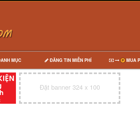
DANH MỤC
ĐĂNG TIN MIỄN PHÍ
MUA P
Đặt banner 324 x 100