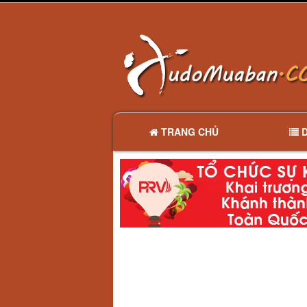
TRANG CHỦ