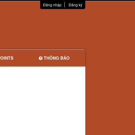
Đăng nhập
Đăng ký
OINTS
THÔNG BÁO